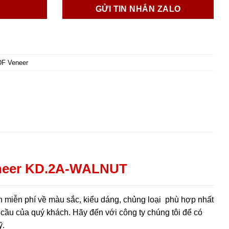
GỬI TIN NHẮN ZALO
DF Veneer
eneer KD.2A-WALNUT
iễn phí về màu sắc, kiểu dáng, chủng loại phù hợp nhất
cầu của quý khách. Hãy đến với công ty chúng tôi để có
ỹ.