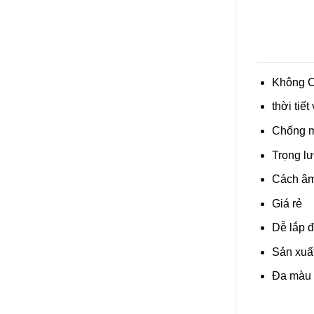
Không C
thời tiết
Chống mố
Trọng lư
Cách âm,
Giá rẻ
Dễ lắp đ
Sản xuấ
Đa màu s