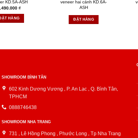
er KD.5A-ASH
veneer hai cánh KD.6A-
ASH
.490.000
₫
ĐẶT HÀNG
ĐẶT HÀNG
SHOWROOM BÌNH TÂN
602 Kinh Dương Vương , P. An Lạc , Q. Bình Tân,
TPHCM
0888746438
SHOWROOM NHA TRANG
731 , Lê Hồng Phong , Phước Long , Tp Nha Trang