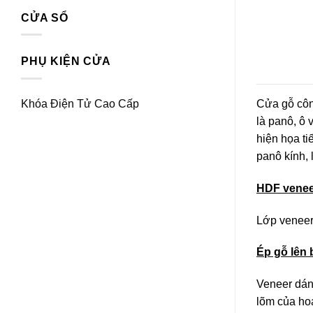
CỬA SỔ
PHỤ KIỆN CỬA
Khóa Điện Tử Cao Cấp
Cửa gỗ côn
là panô, ô 
hiện họa ti
panô kính, 
HDF venee
Lớp veneer 
Ép gỗ lên 
Veneer dán
lõm của hoa