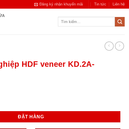
Đăng ký nhận khuyến mãi
Tin tức
Liên hệ
CỬA
Tìm
kiếm:
ghiệp HDF veneer KD.2A-
neer KD.2A-WALNUT số lượng
ĐẶT HÀNG