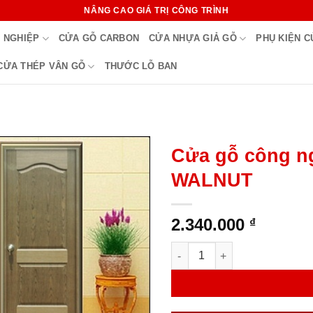
NÂNG CAO GIÁ TRỊ CÔNG TRÌNH
 NGHIỆP
CỬA GỖ CARBON
CỬA NHỰA GIẢ GỖ
PHỤ KIỆN 
CỬA THÉP VÂN GỖ
THƯỚC LỖ BAN
Cửa gỗ công n
WALNUT
2.340.000
₫
Cửa gỗ công nghiệp HDF ve