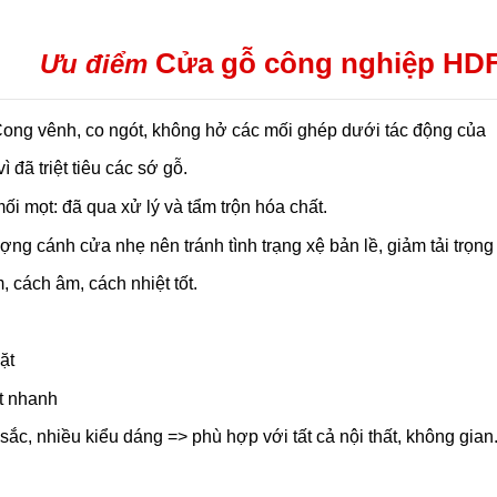
Cửa gỗ công nghiệp HD
Ưu điểm
ong vênh, co ngót, không hở các mối ghép dưới tác động của
 vì đã triệt tiêu các sớ gỗ.
i mọt: đã qua xử lý và tẩm trộn hóa chất.
ợng cánh cửa nhẹ nên tránh tình trạng xệ bản lề, giảm tải trọng 
 cách âm, cách nhiệt tốt.
ặt
t nhanh
ắc, nhiều kiểu dáng => phù hợp với tất cả nội thất, không gian