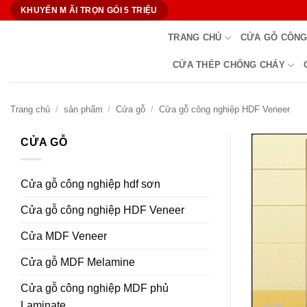
Bỏ
KHUYẾN M ÃI TRỌN GÓI 5 TRIỆU
qua
TRANG CHỦ
CỬA GỖ CÔNG
nội
dung
CỬA THÉP CHỐNG CHÁY
Trang chủ
/
sản phẩm
/
Cửa gỗ
/
Cửa gỗ công nghiệp HDF Veneer
CỬA GỖ
Cửa gỗ công nghiệp hdf sơn
Cửa gỗ công nghiệp HDF Veneer
Cửa MDF Veneer
Cửa gỗ MDF Melamine
Cửa gỗ công nghiệp MDF phủ
Laminate