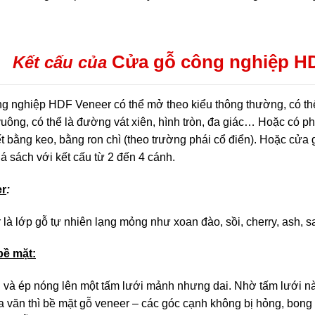
Cửa gỗ công nghiệp 
Kết cấu của
g nghiệp HDF Veneer có thể mở theo kiểu thông thường, có thể 
vuông, có thể là đường vát xiên, hình tròn, đa giác… Hoặc có phầ
ết bằng keo, bằng ron chì (theo trường phái cổ điển). Hoặc cử
lá sách với kết cấu từ 2 đến 4 cánh.
r
:
là lớp gỗ tự nhiên lạng mỏng như xoan đào, sồi, cherry, ash,
bề mặt:
 và ép nóng lên một tấm lưới mảnh nhưng dai.
Nhờ tấm lưới nà
 văn thì bề mặt gỗ veneer – các góc cạnh không bị hỏng, bong 