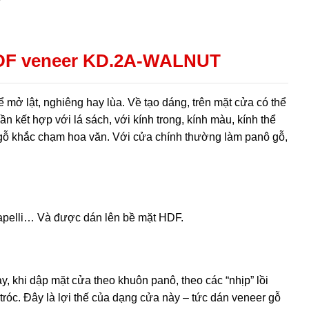
HDF veneer KD.2A-WALNUT
mở lật, nghiêng hay lùa. Về tạo dáng, trên mặt cửa có thể
n kết hợp với lá sách, với kính trong, kính màu, kính thể
a gỗ khắc chạm hoa văn. Với cửa chính thường làm panô gỗ,
 sapelli… Và được dán lên bề mặt HDF.
y, khi dập mặt cửa theo khuôn panô, theo các “nhịp” lồi
tróc. Đây là lợi thế của dạng cửa này – tức dán veneer gỗ