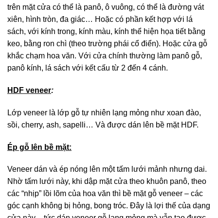
trên mặt cửa có thể là panô, ô vuông, có thể là đường vát
xiên, hình tròn, đa giác… Hoặc có phần kết hợp với lá
sách, với kính trong, kính màu, kính thể hiện họa tiết bằng
keo, bằng ron chì (theo trường phái cổ điển). Hoặc cửa gỗ
khắc chạm hoa văn. Với cửa chính thường làm panô gỗ,
panô kính, lá sách với kết cấu từ 2 đến 4 cánh.
HDF veneer
:
Lớp veneer là lớp gỗ tự nhiên lạng mỏng như xoan đào,
sồi, cherry, ash, sapelli… Và được dán lên bề mặt HDF.
Ép gỗ lên bề mặt:
Veneer dán và ép nóng lên một tấm lưới mảnh nhưng dai.
Nhờ tấm lưới này, khi dập mặt cửa theo khuôn panô, theo
các “nhịp” lồi lõm của hoa văn thì bề mặt gỗ veneer – các
góc cạnh không bị hỏng, bong tróc. Đây là lợi thế của dạng
cửa này – tức dán veneer gỗ lạng mỏng mà vẫn tạo được