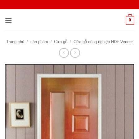
Bỏ
qua
nội
0
dung
Trang chủ
/
sản phẩm
/
Cửa gỗ
/
Cửa gỗ công nghiệp HDF Veneer