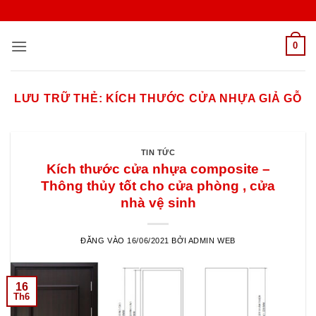
Bỏ
qua
nội
0
dung
LƯU TRỮ THẺ:
KÍCH THƯỚC CỬA NHỰA GIẢ GỖ
TIN TỨC
Kích thước cửa nhựa composite –
Thông thủy tốt cho cửa phòng , cửa
nhà vệ sinh
ĐĂNG VÀO
16/06/2021
BỞI
ADMIN WEB
16
Th6