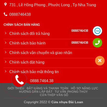
731 , Lê Hồng Phong , Phước Long , Tp Nha Trang
0888746438
CHÍNH SÁCH BÁN HÀNG
0888746438
Chính sách đổi trả hàng
0888746438
Chính sách bảo hành
Chính sách vận chuyển và giao nhận
Chính sách đặt hàng
Chính sách bảo mật thông tin
0888.7464.38
GIỚI THIỆU
ĐẶT HÀNG VÀ THANH TOÁN
HỒ SƠ NĂNG LỰC
HƯỚNG DẪN LẮP ĐẶT
TƯ VẤN PHONG THỦY
CỬA THÉP VÂN GỖ
Copyright 2022 ©
Cửa nhựa Đài Loan