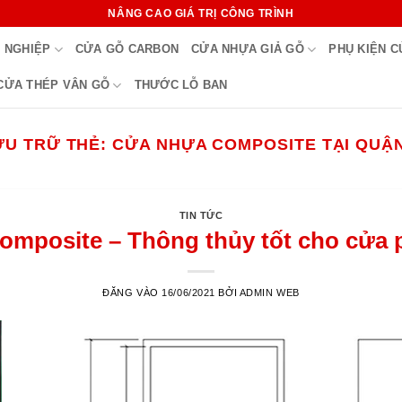
NÂNG CAO GIÁ TRỊ CÔNG TRÌNH
 NGHIỆP
CỬA GỖ CARBON
CỬA NHỰA GIẢ GỖ
PHỤ KIỆN 
CỬA THÉP VÂN GỖ
THƯỚC LỖ BAN
ƯU TRỮ THẺ:
CỬA NHỰA COMPOSITE TẠI QUẬN
TIN TỨC
omposite – Thông thủy tốt cho cửa p
ĐĂNG VÀO
16/06/2021
BỞI
ADMIN WEB