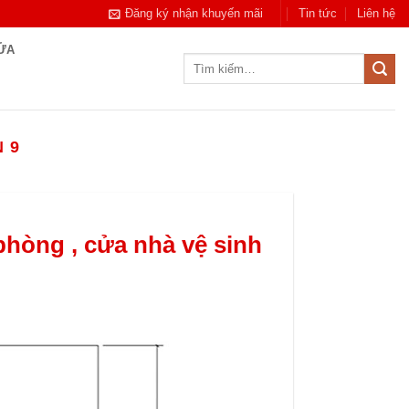
Đăng ký nhận khuyến mãi
Tin tức
Liên hệ
CỬA
Tìm
kiếm:
 9
hòng , cửa nhà vệ sinh