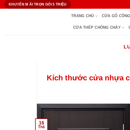
Bỏ
KHUYẾN M ÃI TRỌN GÓI 5 TRIỆU
qua
TRANG CHỦ
CỬA GỖ CÔNG
nội
dung
CỬA THÉP CHỐNG CHÁY
L
Kích thước cửa nhựa c
16
Th6