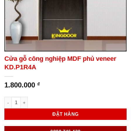
Cửa gỗ công nghiệp MDF phủ veneer
KD.P1R4A
1.800.000
₫
Cửa gỗ công nghiệp MDF phủ veneer KD.P1R4A số lượng
ĐẶT HÀNG