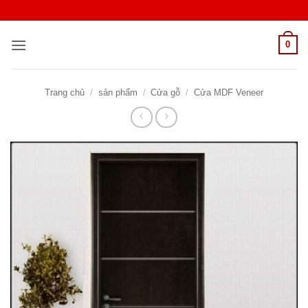
Bỏ
qua
nội
0
dung
Trang chủ
/
sản phẩm
/
Cửa gỗ
/
Cửa MDF Veneer