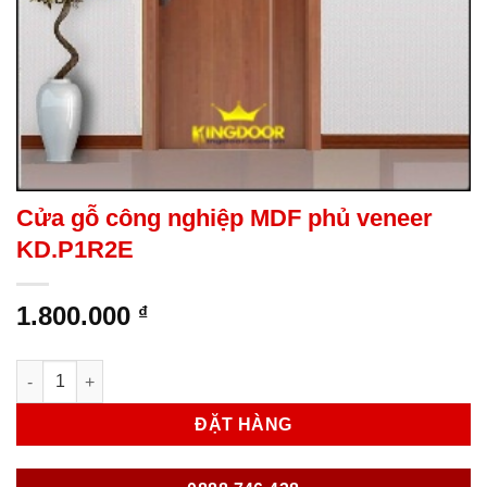
Cửa gỗ công nghiệp MDF phủ veneer
KD.P1R2E
1.800.000
₫
Cửa gỗ công nghiệp MDF phủ veneer KD.P1R2E số lượng
ĐẶT HÀNG