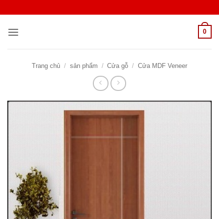
Bỏ
qua
nội
0
dung
Trang chủ
/
sản phẩm
/
Cửa gỗ
/
Cửa MDF Veneer