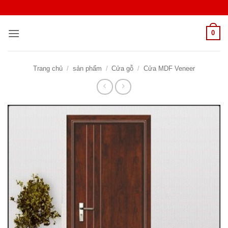
Bỏ
qua
nội
0
dung
Trang chủ
/
sản phẩm
/
Cửa gỗ
/
Cửa MDF Veneer