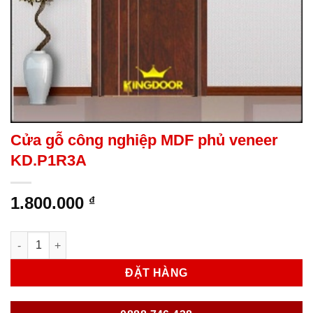
Cửa gỗ công nghiệp MDF phủ veneer
KD.P1R3A
1.800.000
₫
Cửa gỗ công nghiệp MDF phủ veneer KD.P1R3A số lượng
ĐẶT HÀNG