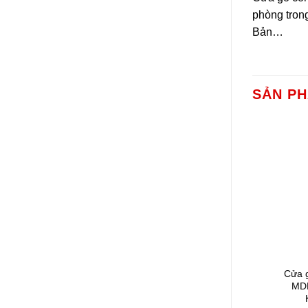
phòng tron
Bản…
SẢN P
Cửa 
MDF