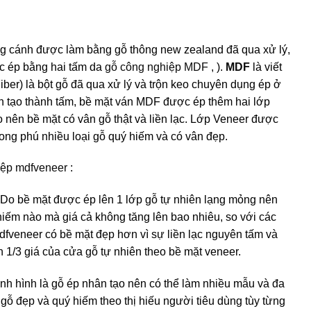
 cánh được làm bằng gỗ thông new zealand đã qua xử lý,
c ép bằng hai tấm da
gỗ công nghiệp MDF
, ).
MDF
là viết
iber) là bột gỗ đã qua xử lý và trộn keo chuyên dụng ép ở
ình tạo thành tấm, bề mặt ván MDF được ép thêm hai lớp
o nên bề mặt có vân gỗ thật và liền lạc. Lớp Veneer được
ong phú nhiều loại gỗ quý hiếm và có vân đẹp.
iệp mdfveneer
:
 Do bề mặt được ép lên 1 lớp gỗ tự nhiên lạng mỏng nên
 hiếm nào mà giá cả không tăng lên bao nhiêu, so với các
hdfveneer có bề mặt đẹp hơn vì sự liền lạc nguyên tấm và
n 1/3 giá của cửa gỗ tự nhiên theo bề mặt veneer.
nh hình là gỗ ép nhân tạo nên có thể làm nhiều mẫu và đa
gỗ đẹp và quý hiếm theo thị hiếu người tiêu dùng tùy từng