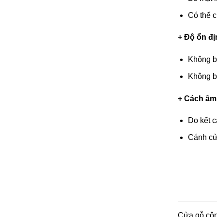
Có thể c
+ Độ ổn đị
Không bị
Không bị
+ Cách âm 
Do kết c
Cánh cửa
Cửa gỗ côn