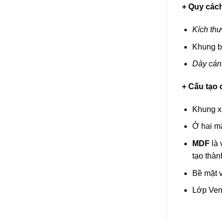
+ Quy các
Kích thư
Khung b
Dày cán
+ Cấu tạo
Khung x
Ở hai m
MDF
là 
tạo thàn
Bề mặt v
Lớp Vene