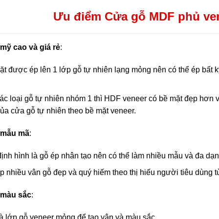
Ưu điểm Cửa gỗ MDF phủ ven
mỹ cao và giá rẻ
:
t được ép lên 1 lớp gỗ tự nhiên lạng mỏng nên có thể ép bất k
ác loại gỗ tự nhiên nhóm 1 thì HDF veneer có bề mặt đẹp hơn vì
của cửa gỗ tự nhiên theo bề mặt veneer.
 mẫu mã
:
ịnh hình là gỗ ép nhân tạo nên có thể làm nhiều mẫu và đa dạn
p nhiều vân gỗ đẹp và quý hiếm theo thị hiếu người tiêu dùng t
 màu sắc
:
à lớp gỗ veneer mỏng để tạo vân và màu sắc.