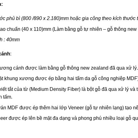
h:
ớc phủ bì (800 /890 x 2.180)mm hoặc gia công theo kích thước 
ao chuẩn (40 x 110)mm (Làm bằng gỗ tự nhiên – gỗ thông new
h : 40mm
 cánh
:
ương cánh được làm bằng gỗ thông new zealand đã qua xử lý.
ặt khung xương được ép bằng hai tấm da gỗ công nghiệp MDF)
viết tắt của từ (Medium Density Fiber) là bột gỗ đã qua xử lý và
h tấm.
án MDF được ép thêm hai lớp Veneer (gỗ tự nhiên lạng) tạo nên 
er được ép lên bề mặt đa dạng và phong phú nhiều loại gỗ qu