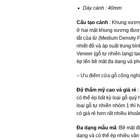
Dày cánh : 40mm
Cấu tạo cánh
: Khung xương
ở hai mặt khung xương đượ
tắt của từ (Medium Density F
nhiệt độ và áp suất trung b
Veneer (gỗ tự nhiên lạng) tạ
ép lên bề mặt đa dạng và ph
– Ưu điểm
cửa gỗ công ngh
Độ thẩm mỹ cao và giá rẻ
:
có thể ép bất kỳ loại gỗ quý
loại gỗ tự nhiên nhóm 1 thì 
có giá rẻ hơn rất nhiều khoả
Đa dạng mẫu mã
:Bề mặt đị
dạng và có thể ép nhiều vân 