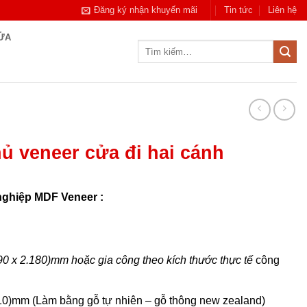
Đăng ký nhận khuyến mãi
Tin tức
Liên hệ
CỬA
Tìm
kiếm:
 veneer cửa đi hai cánh
nghiệp MDF Veneer :
890 x 2.180)mm hoặc gia công theo kích thước thực tế
công
10)mm (Làm bằng gỗ tự nhiên – gỗ thông new zealand)