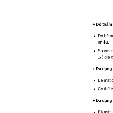
+ Độ thẩm 
Do bề mặ
nhiêu.
So với c
1/3 giá 
+ Đa dạng
Bề mặt đ
Có thể é
+ Đa dạng
Bề mặt l