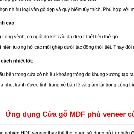
họn nhiều loại vân gỗ đẹp và quý hiếm tùy thích. Phù hợp với m
nh cao
:
 cong vênh, co ngót do kết cấu đã được triệt tiêu thớ gỗ
 hiện tượng hở các mối ghép dưới tác động thời tiết. Thay đổi
cách nhiệt tốt
:
ấu bên trong cửa có nhiều khoảng trống do khung xương tạo ra
 nhẹ, tránh được tình trạng xệ bản lề và giảm tải trọng công trì
Ứng dụng Cửa gỗ MDF phủ veneer cửa 
g nghiệp HDF veneer thay thế thói quen sử dụng gỗ tự nhiên đ