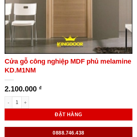
Cửa gỗ công nghiệp MDF phủ melamine
KD.M1NM
2.100.000
₫
Cửa gỗ công nghiệp MDF phủ melamine KD.M1NM số lượng
ĐẶT HÀNG
0888.746.438