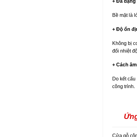
+ Đa dạng
Bề mặt là l
+ Độ ổn đị
Không bị co
đổi nhiệt đ
+ Cách âm 
Do kết cấu 
công trình.
Ứng
Cửa gỗ côn