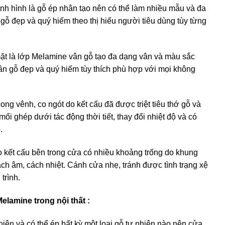
nh hình là gỗ ép nhân tạo nên có thể làm nhiều mẫu và đa
gỗ đẹp và quý hiếm theo thị hiếu người tiêu dùng tùy từng
ặt là lớp Melamine vân gỗ tạo đa dạng vân và màu sắc
vân gỗ đẹp và quý hiếm tùy thích phù hợp với mọi không
ong vênh, co ngót do kết cấu đã được triệt tiêu thớ gỗ và
ối ghép dưới tác động thời tiết, thay đổi nhiệt độ và có
.
o kết cấu bên trong cửa có nhiều khoảng trống do khung
ch âm, cách nhiệt. Cánh cửa nhẹ, tránh được tình trạng xệ
trình.
amine trong nội thất :
hiên và có thể ép bất kỳ một loại gỗ tự nhiên nào nên cửa