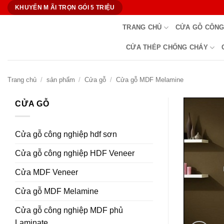
Bỏ
KHUYẾN M ÃI TRỌN GÓI 5 TRIỆU
qua
TRANG CHỦ
CỬA GỖ CÔNG
nội
dung
CỬA THÉP CHỐNG CHÁY
Trang chủ
/
sản phẩm
/
Cửa gỗ
/
Cửa gỗ MDF Melamine
CỬA GỖ
Cửa gỗ công nghiệp hdf sơn
Cửa gỗ công nghiệp HDF Veneer
Cửa MDF Veneer
Cửa gỗ MDF Melamine
Cửa gỗ công nghiệp MDF phủ
Laminate