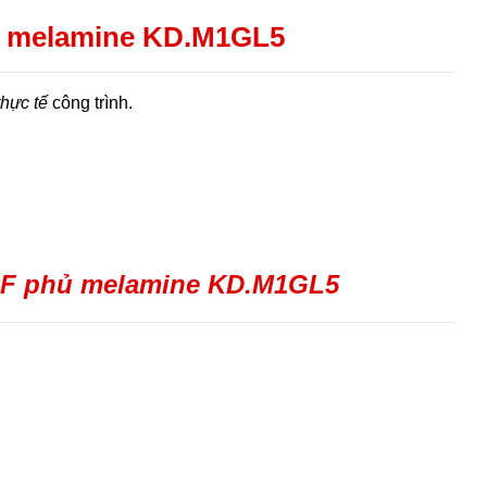
ủ melamine KD.M1GL5
thực tế
công trình.
DF phủ melamine KD.M1GL5