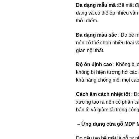
Đa dạng mẫu mã
:Bề mặt đị
dạng và có thể ép nhiều vân 
thời điểm.
Đa dạng màu sắc
: Do bề m
nên có thể chọn nhiều loại 
gian nội thất.
Độ ổn định cao
: Không bị c
không bị hiện tượng hở các m
khả năng chống mối mọt cao
Cách âm cách nhiệt tốt
: D
xương tạo ra nên có phần cá
bản lề và giảm tải trọng công 
– Ứng dụng cửa gỗ MDF Mel
Do cấu tạo bề mặt là gỗ tự n