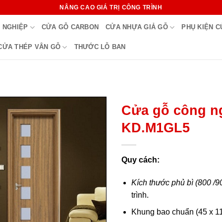
NÂNG CAO GIÁ TRỊ CÔNG TRÌNH
 NGHIỆP
CỬA GỖ CARBON
CỬA NHỰA GIẢ GỖ
PHỤ KIỆN 
CỬA THÉP VÂN GỖ
THƯỚC LỖ BAN
Cửa gỗ công n
KD.M1GL5
Quy cách:
Kích thước phủ bì (800 /
trình.
Khung bao chuẩn (45 x 