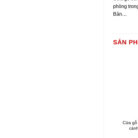
phòng tron
Bản…
SẢN P
Cửa gỗ
cán