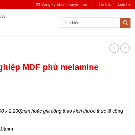
Đăng ký nhận khuyến mãi
Tin tức
Liên hệ
CỬA
Tìm
kiếm:
ghiệp MDF phủ melamine
900 x 2.200)mm hoặc gia công theo kích thước thực tế
công
110)mm