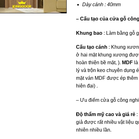
Dày cánh : 40mm
– Cấu tạo của cửa gỗ côn
Khung bao
: Làm bằng gỗ 
Cấu tạo cánh
: Khung xương
ở hai mặt khung xương đượ
hoàn thiện bề mặt, ).
MDF
là
lý và trộn keo chuyên dụng é
mặt ván MDF được ép thêm h
hiện đại) .
– Ưu điểm cửa gỗ công ngh
Độ thẩm mỹ cao và giá rẻ
:
giả được rất nhiều vật liệu q
nhiên nhiều lần.