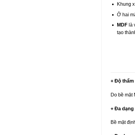
Khung x
Ở hai m
MDF
là 
tạo thàn
+ Độ thẩm 
Do bề mặt M
+ Đa dạng
Bề mặt định