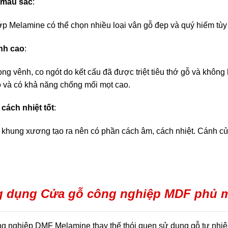
 màu sắc
:
ớp Melamine có thể chọn nhiều loại vân gỗ đẹp và quý hiếm tùy 
nh cao
:
ng vênh, co ngót do kết cấu đã được triệt tiêu thớ gỗ và không 
ộ và có khả năng chống mối mọt cao.
cách nhiệt tốt
:
khung xương tạo ra nên có phần cách âm, cách nhiệt. Cánh cửa 
 dụng Cửa gỗ công nghiệp MDF phủ 
g nghiệp DMF Melamine thay thế thói quen sử dụng gỗ tự nhiê