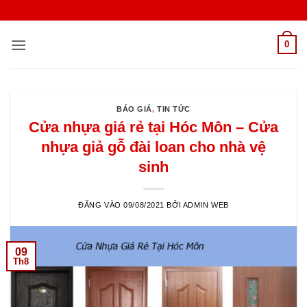
Bỏ
qua
nội
0
dung
BÁO GIÁ
,
TIN TỨC
Cửa nhựa giá rẻ tại Hóc Môn – Cửa
nhựa giả gỗ đài loan cho nhà vệ
sinh
ĐĂNG VÀO
09/08/2021
BỞI
ADMIN WEB
09
Th8