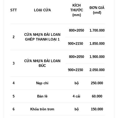
KÍCH
ĐƠN GIÁ
STT
LOẠI CỬA
THƯỚC
(vnđ)
(mm)
800×2050
1.700.000
CỬA NHỰA ĐÀI LOAN
2
GHÉP THANH LOẠI 1
900×2150
1.850.000
800×2050
1.900.000
CỬA NHỰA ĐÀI LOAN
3
ĐÚC
900×2150
2.050.000
4
Nẹp chỉ
bộ
250.000
5
Bản lề
4 cái
60.000
6
Khóa tròn trơn
bộ
150.000