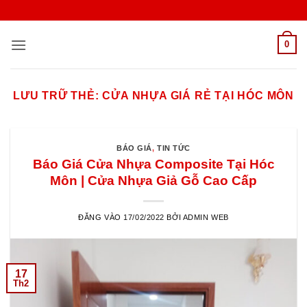
Bỏ
qua
nội
0
dung
LƯU TRỮ THẺ:
CỬA NHỰA GIÁ RẺ TẠI HÓC MÔN
BÁO GIÁ
,
TIN TỨC
Báo Giá Cửa Nhựa Composite Tại Hóc
Môn | Cửa Nhựa Giả Gỗ Cao Cấp
ĐĂNG VÀO
17/02/2022
BỞI
ADMIN WEB
17
Th2