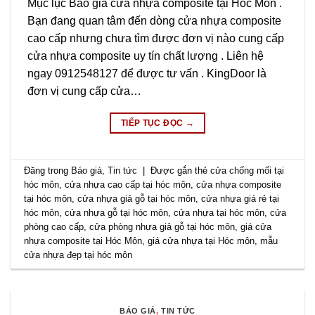
Mục lục Báo giá cửa nhựa composite tại Hóc Môn .
Bạn đang quan tâm đến dòng cửa nhựa composite
cao cấp nhưng chưa tìm được đơn vị nào cung cấp
cửa nhựa composite uy tín chất lượng . Liên hệ
ngay 0912548127 để được tư vấn . KingDoor là
đơn vị cung cấp cửa…
TIẾP TỤC ĐỌC
→
Đăng trong
Báo giá
,
Tin tức
|
Được gắn thẻ
cửa chống mối tại
hóc môn
,
cửa nhựa cao cấp tại hóc môn
,
cửa nhựa composite
tại hóc môn
,
cửa nhựa giả gỗ tại hóc môn
,
cửa nhựa giá rẻ tại
hóc môn
,
cửa nhựa gỗ tại hóc môn
,
cửa nhựa tại hóc môn
,
cửa
phòng cao cấp
,
cửa phòng nhựa giả gỗ tại hóc môn
,
giá cửa
nhựa composite tại Hóc Môn
,
giá cửa nhựa tại Hóc môn
,
mẫu
cửa nhựa đẹp tại hóc môn
BÁO GIÁ
,
TIN TỨC