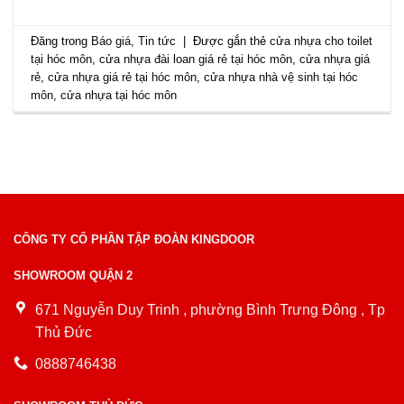
Đăng trong
Báo giá
,
Tin tức
|
Được gắn thẻ
cửa nhựa cho toilet
tại hóc môn
,
cửa nhựa đài loan giá rẻ tại hóc môn
,
cửa nhựa giá
rẻ
,
cửa nhựa giá rẻ tại hóc môn
,
cửa nhựa nhà vệ sinh tại hóc
môn
,
cửa nhựa tại hóc môn
CÔNG TY CỔ PHẦN TẬP ĐOÀN KINGDOOR
SHOWROOM QUẬN 2
671 Nguyễn Duy Trinh , phường Bình Trưng Đông , Tp
Thủ Đức
0888746438