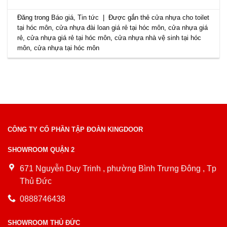
Đăng trong
Báo giá
,
Tin tức
|
Được gắn thẻ
cửa nhựa cho toilet
tại hóc môn
,
cửa nhựa đài loan giá rẻ tại hóc môn
,
cửa nhựa giá
rẻ
,
cửa nhựa giá rẻ tại hóc môn
,
cửa nhựa nhà vệ sinh tại hóc
môn
,
cửa nhựa tại hóc môn
CÔNG TY CỔ PHẦN TẬP ĐOÀN KINGDOOR
SHOWROOM QUẬN 2
671 Nguyễn Duy Trinh , phường Bình Trưng Đông , Tp
Thủ Đức
0888746438
SHOWROOM THỦ ĐỨC