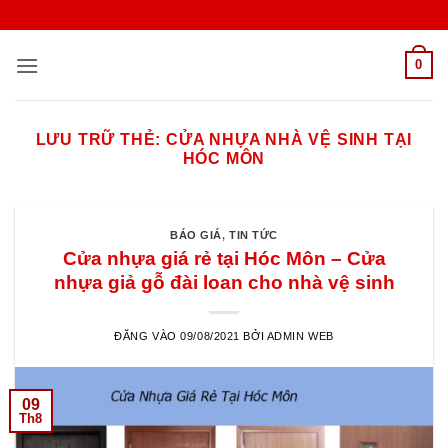
Bỏ
qua
nội
0
dung
LƯU TRỮ THẺ:
CỬA NHỰA NHÀ VỆ SINH TẠI
HÓC MÔN
BÁO GIÁ
,
TIN TỨC
Cửa nhựa giá rẻ tại Hóc Môn – Cửa
nhựa giả gỗ đài loan cho nhà vệ sinh
ĐĂNG VÀO
09/08/2021
BỞI
ADMIN WEB
09
Th8