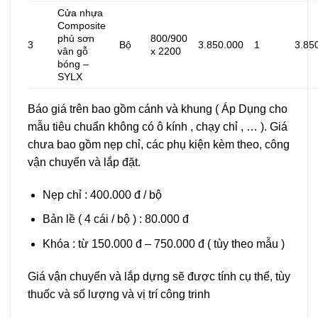
Cửa nhựa
Composite
phủ sơn
800/900
3
Bộ
3.850.000
1
3.85
vân gỗ
x 2200
bóng –
SYLX
Báo giá trên bao gồm cánh và khung ( Áp Dụng cho
mẫu tiêu chuẩn không có ô kính , chạy chỉ , … ). Giá
chưa bao gồm nẹp chỉ, các phụ kiện kèm theo, công
vận chuyển và lắp đặt.
Nẹp chỉ : 400.000 đ / bộ
Bản lề ( 4 cái / bộ ) : 80.000 đ
Khóa : từ 150.000 đ – 750.000 đ ( tùy theo mẫu )
Giá vận chuyển và lắp dựng sẽ được tính cụ thể, tùy
thuốc và số lượng và vị trí công trinh