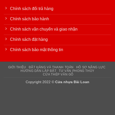
Chính sách đổi trả hàng
Chính sách bảo hành
Chính sách vận chuyển và giao nhận
Chính sách đặt hàng
Chính sách bảo mật thông tin
GIỚI THIỆU
ĐẶT HÀNG VÀ THANH TOÁN
HỒ SƠ NĂNG LỰC
HƯỚNG DẪN LẮP ĐẶT
TƯ VẤN PHONG THỦY
CỬA THÉP VÂN GỖ
Copyright 2022 ©
Cửa nhựa Đài Loan