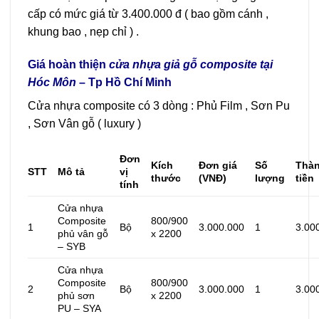
cấp có mức giá từ 3.400.000 đ ( bao gồm cánh ,
khung bao , nẹp chỉ ) .
Giá hoàn thiện
cửa nhựa giả gỗ composite tại
Hóc Môn
– Tp Hồ Chí Minh
Cửa nhựa composite có 3 dòng : Phủ Film , Sơn Pu
, Sơn Vân gỗ ( luxury )
Đơn
Kích
Đơn giá
Số
Thà
STT
Mô tả
vị
thước
(VNĐ)
lượng
tiền
tính
Cửa nhựa
Composite
800/900
1
Bộ
3.000.000
1
3.00
phủ vân gỗ
x 2200
– SYB
Cửa nhựa
Composite
800/900
2
Bộ
3.000.000
1
3.00
phủ sơn
x 2200
PU – SYA