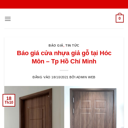
Bỏ
qua
nội
0
dung
BÁO GIÁ
,
TIN TỨC
Báo giá cửa nhựa giả gỗ tại Hóc
Môn – Tp Hồ Chí Minh
ĐĂNG VÀO
18/10/2021
BỞI
ADMIN WEB
18
Th10