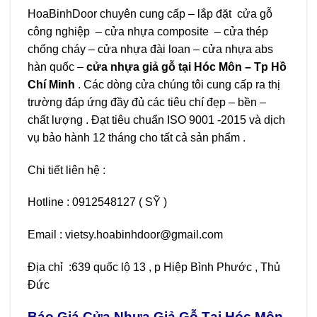
HoaBinhDoor chuyên cung cấp – lắp đặt
cửa gỗ
công nghiệp
– cửa nhựa composite –
cửa thép
chống cháy
– cửa nhựa đài loan – cửa nhựa abs
hàn quốc –
cửa nhựa giả gỗ tại Hóc Môn – Tp Hồ
Chí Minh
. Các dòng cửa chúng tôi cung cấp ra thị
trường đáp ứng đầy đủ các tiêu chí đẹp – bền –
chất lượng . Đạt tiêu chuẩn ISO 9001 -2015 và dịch
vụ bảo hành 12 tháng cho tất cả sản phẩm .
Chi tiết liên hệ :
Hotline : 0912548127 ( SỸ )
Email : vietsy.hoabinhdoor@gmail.com
Địa chỉ :639 quốc lộ 13 , p Hiệp Bình Phước , Thủ
Đức
Báo Giá Cửa Nhựa Giả Gỗ Tại Hóc Môn