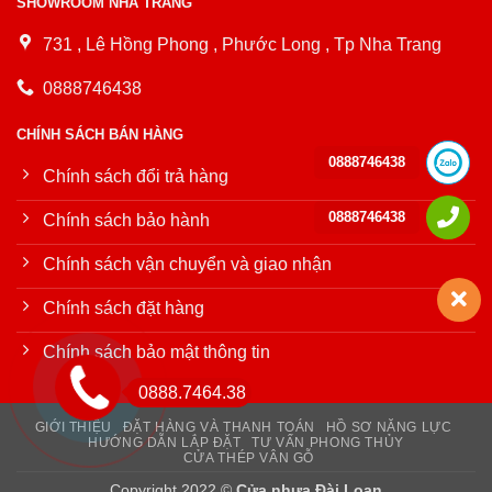
SHOWROOM NHA TRANG
731 , Lê Hồng Phong , Phước Long , Tp Nha Trang
0888746438
CHÍNH SÁCH BÁN HÀNG
0888746438
Chính sách đổi trả hàng
0888746438
Chính sách bảo hành
Chính sách vận chuyển và giao nhận
Chính sách đặt hàng
Chính sách bảo mật thông tin
0888.7464.38
GIỚI THIỆU
ĐẶT HÀNG VÀ THANH TOÁN
HỒ SƠ NĂNG LỰC
HƯỚNG DẪN LẮP ĐẶT
TƯ VẤN PHONG THỦY
CỬA THÉP VÂN GỖ
Copyright 2022 ©
Cửa nhựa Đài Loan