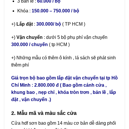
3 bản lề :
60.000 / bộ
Khóa :
150.000 – 750.000 / bộ
+)
Lắp đặt
:
300.000/ bộ
( TP HCM )
+)
Vận chuyển
: dưới 5 bộ phụ phí vận chuyển
300.000 / chuyến
( tp HCM )
+) Những mẫu có thêm ô kính , lá sách sẽ phát sinh
thêm phí
Giá trọn bộ bao gồm lắp đặt vận chuyển tại tp Hồ
Chí Minh : 2.800.000 đ ( Bao gồm cánh cửa ,
khung bao , nẹp chỉ , khóa tròn trơn , bản lề , lắp
đặt , vận chuyển .)
2. Mẫu mã và màu sắc cửa
Cửa hdf sơn bao gồm 14 màu cơ bản dễ dàng phối