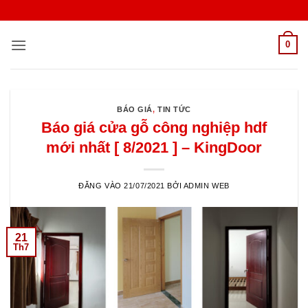
Bỏ
qua
nội
0
dung
BÁO GIÁ
,
TIN TỨC
Báo giá cửa gỗ công nghiệp hdf
mới nhất [ 8/2021 ] – KingDoor
ĐĂNG VÀO
21/07/2021
BỞI
ADMIN WEB
21
Th7