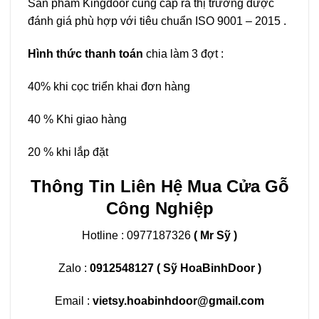
Sản phẩm Kingdoor cung cấp ra thị trường được
đánh giá phù hợp với tiêu chuẩn ISO 9001 – 2015 .
Hình thức thanh toán
chia làm 3 đợt :
40% khi cọc triển khai đơn hàng
40 % Khi giao hàng
20 % khi lắp đặt
Thông Tin Liên Hệ Mua Cửa Gỗ
Công Nghiệp
Hotline : 0977187326
( Mr Sỹ )
Zalo :
0912548127
( Sỹ HoaBinhDoor )
Email :
vietsy.hoabinhdoor@gmail.com