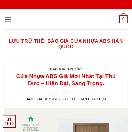
Bỏ
qua
nội
0
dung
LƯU TRỮ THẺ:
BÁO GIÁ CỬA NHỰA ABS HÀN
QUỐC
BÁO GIÁ
,
TIN TỨC
Cửa Nhựa ABS Giá Mới Nhất Tại Thủ
Đức – Hiện Đại, Sang Trọng.
ĐĂNG VÀO
01/10/2025
BỞI
ĐÀI LOAN CỬA NHỰA
01
Th10