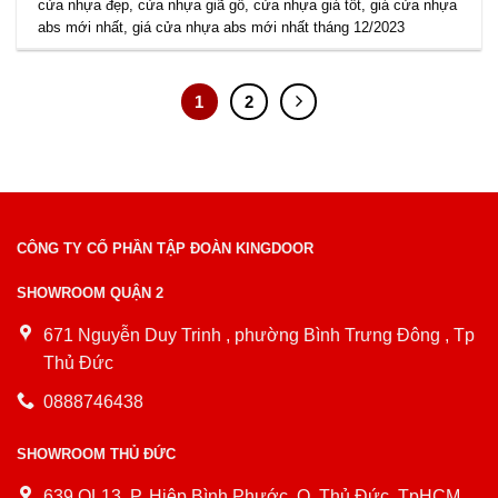
cửa nhựa đẹp
,
cửa nhựa giã gỗ
,
cửa nhựa giá tốt
,
giá cửa nhựa
abs mới nhất
,
giá cửa nhựa abs mới nhất tháng 12/2023
1
2
CÔNG TY CỔ PHẦN TẬP ĐOÀN KINGDOOR
SHOWROOM QUẬN 2
671 Nguyễn Duy Trinh , phường Bình Trưng Đông , Tp
Thủ Đức
0888746438
SHOWROOM THỦ ĐỨC
639 QL13, P. Hiệp Bình Phước, Q. Thủ Đức, TpHCM