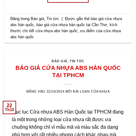
Đăng trong
Báo giá
,
Tin tức
|
Được gắn thẻ
báo giá cửa nhựa
abs hàn quốc
,
báo giá cửa nhựa hàn quốc tại Cần Thơ
,
kích
thước chi tiết cửa nhựa abs hàn quốc
,
ưu điểm của cửa nhựa
abs hàn quốc
BÁO GIÁ
,
TIN TỨC
BÁO GIÁ CỬA NHỰA ABS HÀN QUỐC
TẠI TPHCM
ĐĂNG VÀO
22/10/2024
BỞI
ĐÀI LOAN CỬA NHỰA
22
Th10
Mục lục Cửa nhựa ABS Hàn Quốc tại TPHCM đang
là một trong những loại cửa nhựa rất được ưa
chuộng không chỉ vì mẫu mã và màu sắc đa dạng
phù hợp với rất nhiều phong cách khác nhau mà