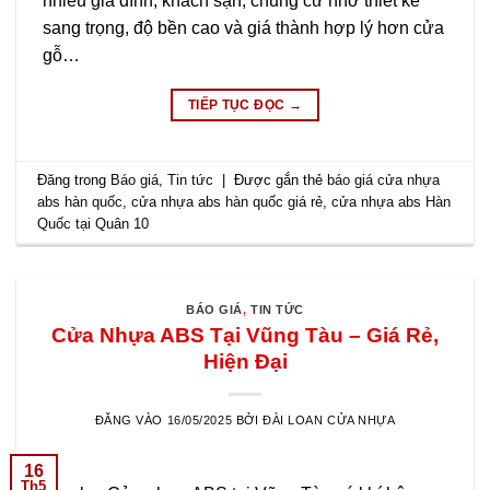
nhiều gia đình, khách sạn, chung cư nhờ thiết kế
sang trọng, độ bền cao và giá thành hợp lý hơn cửa
gỗ…
TIẾP TỤC ĐỌC
→
Đăng trong
Báo giá
,
Tin tức
|
Được gắn thẻ
báo giá cửa nhựa
abs hàn quốc
,
cửa nhựa abs hàn quốc giá rẻ
,
cửa nhựa abs Hàn
Quốc tại Quân 10
BÁO GIÁ
,
TIN TỨC
Cửa Nhựa ABS Tại Vũng Tàu – Giá Rẻ,
Hiện Đại
ĐĂNG VÀO
16/05/2025
BỞI
ĐÀI LOAN CỬA NHỰA
16
Th5