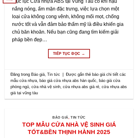
Mục lục Cửa nhựa ABS tại Vũng Tàu có khí hậu
nắng nóng, ẩm mặn đặc trưng, việc lựa chọn một
loại cửa không cong vênh, không mối mọt, chống
nước tốt và vẫn đảm bảo thẩm mỹ là điều khiến gia
chủ băn khoăn. Nếu bạn cũng đang tìm kiếm giải
pháp bền đẹp…
TIẾP TỤC ĐỌC
→
Đăng trong
Báo giá
,
Tin tức
|
Được gắn thẻ
báo giá chi tiết các
mẫu cửa nhựa
,
báo giá cửa nhựa abs hàn quốc
,
báo giá cửa
phòng ngủ
,
cửa nhà vệ sinh
,
cửa nhựa abs giá rẻ
,
cửa nhựa abs
giá tại vũng tàu
BÁO GIÁ
,
TIN TỨC
TOP MẪU CỬA NHÀ VỆ SINH GIÁ
TỐT&BỀN THỊNH HÀNH 2025