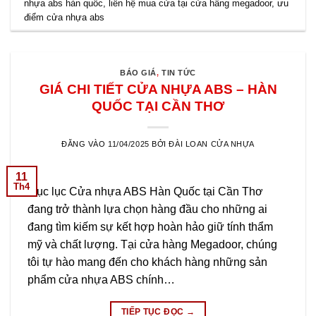
nhựa abs hàn quốc
,
liên hệ mua cửa tại cửa hầng megadoor
,
ưu
điểm cửa nhựa abs
BÁO GIÁ
,
TIN TỨC
GIÁ CHI TIẾT CỬA NHỰA ABS – HÀN
QUỐC TẠI CẦN THƠ
ĐĂNG VÀO
11/04/2025
BỞI
ĐÀI LOAN CỬA NHỰA
11
Th4
Mục lục Cửa nhựa ABS Hàn Quốc tại Cần Thơ
đang trở thành lựa chọn hàng đầu cho những ai
đang tìm kiếm sự kết hợp hoàn hảo giữ tính thẩm
mỹ và chất lượng. Tại cửa hàng Megadoor, chúng
tôi tự hào mang đến cho khách hàng những sản
phẩm cửa nhựa ABS chính…
TIẾP TỤC ĐỌC
→