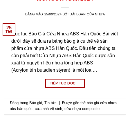
ĐĂNG VÀO
25/09/2024
BỞI
ĐÀI LOAN CỬA NHỰA
25
Th9
Mục lục Báo Giá Cửa Nhựa ABS Hàn Quốc Bài viết
dưới đây sẽ đưa ra bảng báo giá cụ thể về sản
phẩm cửa nhựa ABS Hàn Quốc. Đầu tiên chúng ta
cần phải biết Cửa Nhựa ABS Hàn Quốc được sản
xuất từ nguyên liệu nhựa tổng hợp ABS
(Acrylonitrin butadien styren) là một loại…
TIẾP TỤC ĐỌC
→
Đăng trong
Báo giá
,
Tin tức
|
Được gắn thẻ
báo giá cửa nhựa
abs hàn quốc
,
cửa nhà vệ sinh
,
cửa nhựa composite