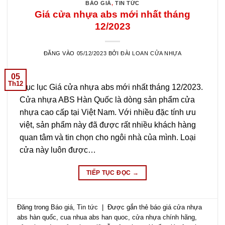
BÁO GIÁ
,
TIN TỨC
Giá cửa nhựa abs mới nhất tháng
12/2023
ĐĂNG VÀO
05/12/2023
BỞI
ĐÀI LOAN CỬA NHỰA
05
Th12
Mục lục Giá cửa nhựa abs mới nhất tháng 12/2023.
Cửa nhựa ABS Hàn Quốc là dòng sản phẩm cửa
nhựa cao cấp tại Việt Nam. Với nhiều đặc tính ưu
việt, sản phẩm này đã được rất nhiều khách hàng
quan tâm và tin chọn cho ngôi nhà của mình. Loại
cửa này luôn được…
TIẾP TỤC ĐỌC
→
Đăng trong
Báo giá
,
Tin tức
|
Được gắn thẻ
báo giá cửa nhựa
abs hàn quốc
,
cua nhua abs han quoc
,
cửa nhựa chính hãng
,