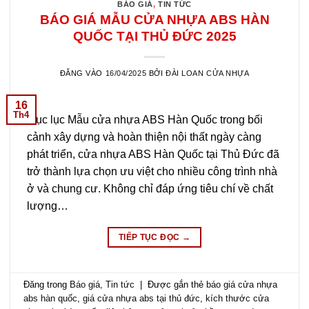
BÁO GIÁ
,
TIN TỨC
BÁO GIÁ MẪU CỬA NHỰA ABS HÀN
QUỐC TẠI THỦ ĐỨC 2025
ĐĂNG VÀO
16/04/2025
BỞI
ĐÀI LOAN CỬA NHỰA
16
Th4
Mục lục Mẫu cửa nhựa ABS Hàn Quốc trong bối
cảnh xây dựng và hoàn thiện nội thất ngày càng
phát triển, cửa nhựa ABS Hàn Quốc tại Thủ Đức đã
trở thành lựa chọn ưu việt cho nhiều công trình nhà
ở và chung cư. Không chỉ đáp ứng tiêu chí về chất
lượng…
TIẾP TỤC ĐỌC
→
Đăng trong
Báo giá
,
Tin tức
|
Được gắn thẻ
báo giá cửa nhựa
abs hàn quốc
,
giá cửa nhựa abs tại thủ đức
,
kích thước cửa