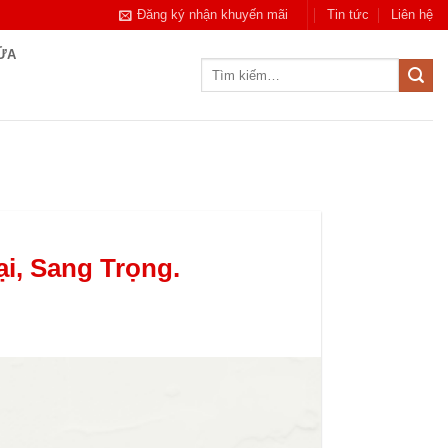
Đăng ký nhận khuyến mãi
Tin tức
Liên hệ
CỬA
Tìm
kiếm:
i, Sang Trọng.