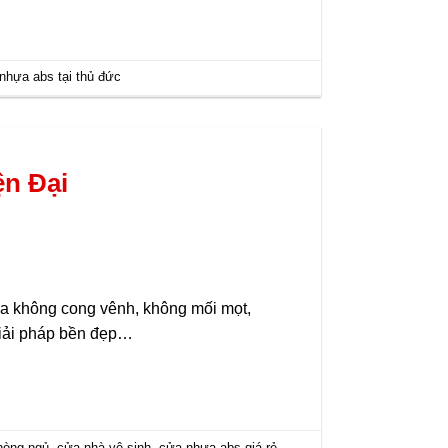
nhựa abs tại thủ đức
ện Đại
ửa không cong vênh, không mối mọt,
giải pháp bền đẹp…
hòng ngủ
,
cửa nhà vệ sinh
,
cửa nhựa abs giá rẻ
,