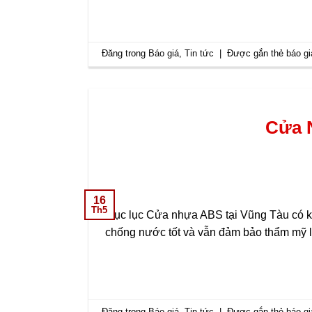
Đăng trong
Báo giá
,
Tin tức
|
Được gắn thẻ
báo g
Cửa N
16
Th5
Mục lục Cửa nhựa ABS tại Vũng Tàu có kh
chống nước tốt và vẫn đảm bảo thẩm mỹ l
Đăng trong
Báo giá
,
Tin tức
|
Được gắn thẻ
báo gi