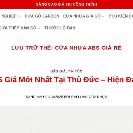
NÂNG CAO GIÁ TRỊ CÔNG TRÌNH
 NGHIỆP
CỬA GỖ CARBON
CỬA NHỰA GIẢ GỖ
PHỤ KIỆN 
CỬA THÉP VÂN GỖ
THƯỚC LỖ BAN
LƯU TRỮ THẺ:
CỬA NHỰA ABS GIÁ RẺ
BÁO GIÁ
,
TIN TỨC
Giá Mới Nhất Tại Thủ Đức – Hiện Đạ
ĐĂNG VÀO
01/10/2025
BỞI
ĐÀI LOAN CỬA NHỰA