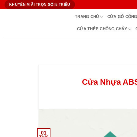
Bỏ
KHUYẾN M ÃI TRỌN GÓI 5 TRIỆU
qua
TRANG CHỦ
CỬA GỖ CÔNG
nội
dung
CỬA THÉP CHỐNG CHÁY
Cửa Nhựa ABS 
01