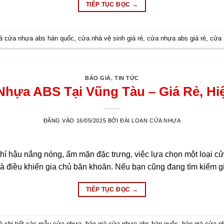
TIẾP TỤC ĐỌC
→
iá cửa nhựa abs hàn quốc
,
cửa nhà vệ sinh giá rẻ
,
cửa nhựa abs giá rẻ
,
cửa 
BÁO GIÁ
,
TIN TỨC
hựa ABS Tại Vũng Tàu – Giá Rẻ, Hi
ĐĂNG VÀO
16/05/2025
BỞI
ĐÀI LOAN CỬA NHỰA
í hậu nắng nóng, ẩm mặn đặc trưng, việc lựa chọn một loại c
à điều khiến gia chủ băn khoăn. Nếu bạn cũng đang tìm kiếm 
TIẾP TỤC ĐỌC
→
á chi tiết các mẫu cửa nhựa
,
báo giá cửa nhựa abs hàn quốc
,
báo giá cửa p