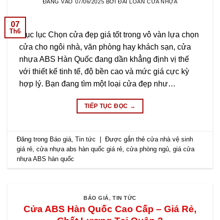
ĐĂNG VÀO
07/06/2025
BỞI
ĐÀI LOAN CỬA NHỰA
07
Th6
Mục lục Chọn cửa đẹp giá tốt trong vô vàn lựa chọn
cửa cho ngôi nhà, văn phòng hay khách sạn, cửa
nhựa ABS Hàn Quốc đang dần khẳng định vị thế
với thiết kế tinh tế, độ bền cao và mức giá cực kỳ
hợp lý. Bạn đang tìm một loại cửa đẹp như…
TIẾP TỤC ĐỌC
→
Đăng trong
Báo giá
,
Tin tức
|
Được gắn thẻ
cửa nhà vệ sinh
giá rẻ
,
cửa nhựa abs hàn quốc giá rẻ
,
cửa phòng ngủ
,
giá cửa
nhựa ABS hàn quốc
BÁO GIÁ
,
TIN TỨC
Cửa ABS Hàn Quốc Cao Cấp – Giá Rẻ,