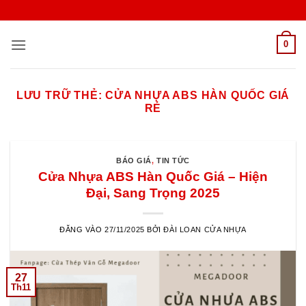
Bỏ
qua
nội
0
dung
LƯU TRỮ THẺ:
CỬA NHỰA ABS HÀN QUỐC GIÁ
RẺ
BÁO GIÁ
,
TIN TỨC
Cửa Nhựa ABS Hàn Quốc Giá – Hiện
Đại, Sang Trọng 2025
ĐĂNG VÀO
27/11/2025
BỞI
ĐÀI LOAN CỬA NHỰA
27
Th11