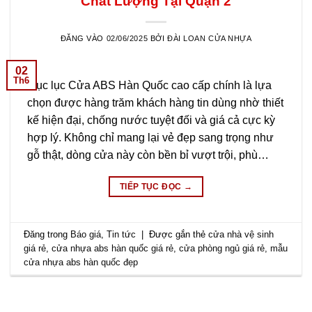
Chất Lượng Tại Quận 2
ĐĂNG VÀO
02/06/2025
BỞI
ĐÀI LOAN CỬA NHỰA
02
Th6
Mục lục Cửa ABS Hàn Quốc cao cấp chính là lựa
chọn được hàng trăm khách hàng tin dùng nhờ thiết
kế hiện đại, chống nước tuyệt đối và giá cả cực kỳ
hợp lý. Không chỉ mang lại vẻ đẹp sang trọng như
gỗ thật, dòng cửa này còn bền bỉ vượt trội, phù…
TIẾP TỤC ĐỌC
→
Đăng trong
Báo giá
,
Tin tức
|
Được gắn thẻ
cửa nhà vệ sinh
giá rẻ
,
cửa nhựa abs hàn quốc giá rẻ
,
cửa phòng ngủ giá rẻ
,
mẫu
cửa nhựa abs hàn quốc đẹp