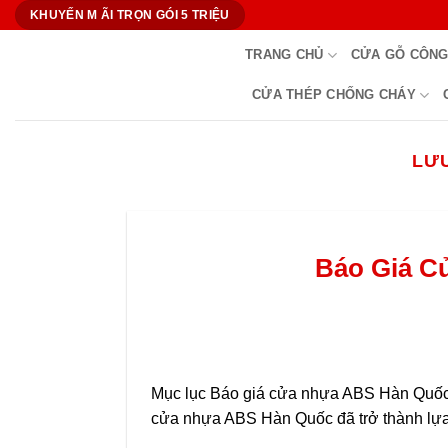
Bỏ
KHUYẾN M ÃI TRỌN GÓI 5 TRIỆU
qua
TRANG CHỦ
CỬA GỖ CÔNG
nội
dung
CỬA THÉP CHỐNG CHÁY
LƯ
Báo Giá C
Mục lục Báo giá cửa nhựa ABS Hàn Quốc 
cửa nhựa ABS Hàn Quốc đã trở thành lựa 