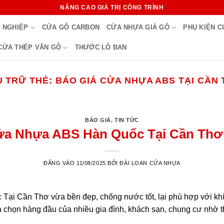
NÂNG CAO GIÁ TRỊ CÔNG TRÌNH
 NGHIỆP
CỬA GỖ CARBON
CỬA NHỰA GIẢ GỖ
PHỤ KIỆN 
CỬA THÉP VÂN GỖ
THƯỚC LỖ BAN
U TRỮ THẺ:
BÁO GIÁ CỬA NHỰA ABS TẠI CẦN
BÁO GIÁ
,
TIN TỨC
ửa Nhựa ABS Hàn Quốc Tại Cần Thơ
ĐĂNG VÀO
11/08/2025
BỞI
ĐÀI LOAN CỬA NHỰA
Tại Cần Thơ vừa bền đẹp, chống nước tốt, lại phù hợp với kh
chọn hàng đầu của nhiều gia đình, khách sạn, chung cư nhờ t