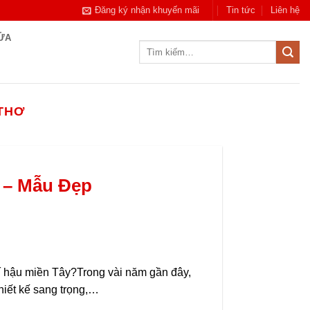
Đăng ký nhận khuyến mãi
Tin tức
Liên hệ
CỬA
Tìm
kiếm:
 THƠ
 – Mẫu Đẹp
í hậu miền Tây?Trong vài năm gần đây,
hiết kế sang trọng,…