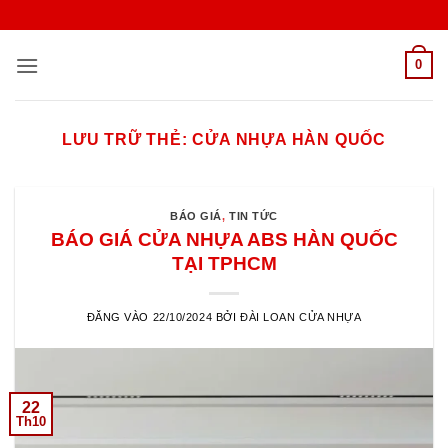
Bỏ
qua
nội
0
dung
LƯU TRỮ THẺ:
CỬA NHỰA HÀN QUỐC
BÁO GIÁ
,
TIN TỨC
BÁO GIÁ CỬA NHỰA ABS HÀN QUỐC
TẠI TPHCM
ĐĂNG VÀO
22/10/2024
BỞI
ĐÀI LOAN CỬA NHỰA
22
Th10