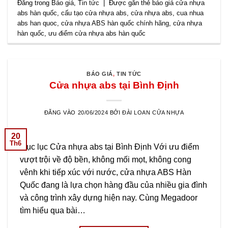
Đăng trong
Báo giá
,
Tin tức
|
Được gắn thẻ
báo giá cửa nhựa
abs hàn quốc
,
cấu tạo cửa nhựa abs
,
cửa nhựa abs
,
cua nhua
abs han quoc
,
cửa nhựa ABS hàn quốc chính hãng
,
cửa nhựa
hàn quốc
,
ưu điểm cửa nhựa abs hàn quốc
BÁO GIÁ
,
TIN TỨC
Cửa nhựa abs tại Bình Định
ĐĂNG VÀO
20/06/2024
BỞI
ĐÀI LOAN CỬA NHỰA
20
Th6
Mục lục Cửa nhựa abs tại Bình Định Với ưu điểm
vượt trội về độ bền, không mối mọt, không cong
vênh khi tiếp xúc với nước, cửa nhựa ABS Hàn
Quốc đang là lựa chọn hàng đầu của nhiều gia đình
và công trình xây dựng hiện nay. Cùng Megadoor
tìm hiểu qua bài…