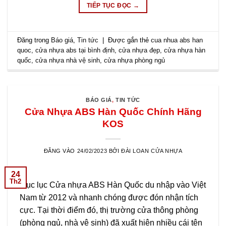
TIẾP TỤC ĐỌC
→
Đăng trong
Báo giá
,
Tin tức
|
Được gắn thẻ
cua nhua abs han
quoc
,
cửa nhựa abs tại bình định
,
cửa nhựa đẹp
,
cửa nhựa hàn
quốc
,
cửa nhựa nhà vệ sinh
,
cửa nhựa phòng ngủ
BÁO GIÁ
,
TIN TỨC
Cửa Nhựa ABS Hàn Quốc Chính Hãng
KOS
ĐĂNG VÀO
24/02/2023
BỞI
ĐÀI LOAN CỬA NHỰA
24
Th2
Mục lục Cửa nhựa ABS Hàn Quốc du nhập vào Việt
Nam từ 2012 và nhanh chóng được đón nhận tích
cực. Tại thời điểm đó, thị trường cửa thông phòng
(phòng ngủ, nhà vệ sinh) đã xuất hiện nhiều cái tên