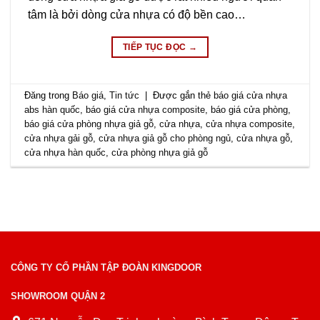
tâm là bởi dòng cửa nhựa có độ bền cao…
TIẾP TỤC ĐỌC
→
Đăng trong
Báo giá
,
Tin tức
|
Được gắn thẻ
báo giá cửa nhựa
abs hàn quốc
,
báo giá cửa nhựa composite
,
báo giá cửa phòng
,
báo giá cửa phòng nhựa giả gỗ
,
cửa nhựa
,
cửa nhựa composite
,
cửa nhựa gải gỗ
,
cửa nhựa giả gỗ cho phòng ngủ
,
cửa nhựa gỗ
,
cửa nhựa hàn quốc
,
cửa phòng nhựa giả gỗ
CÔNG TY CỔ PHẦN TẬP ĐOÀN KINGDOOR
SHOWROOM QUẬN 2