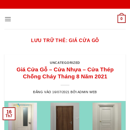
Bỏ
qua
nội
0
dung
LƯU TRỮ THẺ:
GIÁ CỬA GỖ
UNCATEGORIZED
Giá Cửa Gỗ – Cửa Nhựa – Cửa Thép
Chống Cháy Tháng 8 Năm 2021
ĐĂNG VÀO
16/07/2021
BỞI
ADMIN WEB
16
Th7