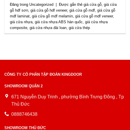
Đăng trong
Uncategorized
|
Được gắn thẻ
giá cửa gỗ
,
giá cửa
gỗ hdf sơn
,
giá cửa gỗ hdf veneer
,
giá cửa gỗ mdf
,
giá cửa gỗ
mdf laminat
,
giá cửa gỗ mdf melamin
,
giá cửa gỗ mdf veneer
,
giá cửa nhựa
,
giá cửa nhựa ABS hàn quốc
,
giá cửa nhựa
composite
,
giá cửa nhựa đài loan
,
giá cửa thép
CÔNG TY CỔ PHẦN TẬP ĐOÀN KINGDOOR
SHOWROOM QUẬN 2
671 Nguyễn Duy Trinh , phường Bình Trưng Đông , Tp
Thủ Đức
0888746438
SHOWROOM THỦ ĐỨC