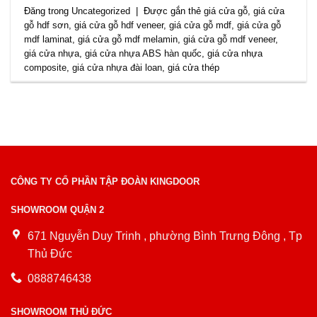
Đăng trong
Uncategorized
|
Được gắn thẻ
giá cửa gỗ
,
giá cửa
gỗ hdf sơn
,
giá cửa gỗ hdf veneer
,
giá cửa gỗ mdf
,
giá cửa gỗ
mdf laminat
,
giá cửa gỗ mdf melamin
,
giá cửa gỗ mdf veneer
,
giá cửa nhựa
,
giá cửa nhựa ABS hàn quốc
,
giá cửa nhựa
composite
,
giá cửa nhựa đài loan
,
giá cửa thép
CÔNG TY CỔ PHẦN TẬP ĐOÀN KINGDOOR
SHOWROOM QUẬN 2
671 Nguyễn Duy Trinh , phường Bình Trưng Đông , Tp
Thủ Đức
0888746438
SHOWROOM THỦ ĐỨC