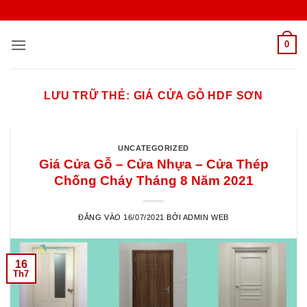
Bỏ
qua
nội
0
dung
LƯU TRỮ THẺ:
GIÁ CỬA GỖ HDF SƠN
UNCATEGORIZED
Giá Cửa Gỗ – Cửa Nhựa – Cửa Thép
Chống Cháy Tháng 8 Năm 2021
ĐĂNG VÀO
16/07/2021
BỞI
ADMIN WEB
16
Th7