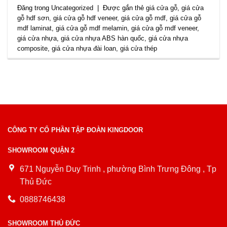
Đăng trong
Uncategorized
|
Được gắn thẻ
giá cửa gỗ
,
giá cửa
gỗ hdf sơn
,
giá cửa gỗ hdf veneer
,
giá cửa gỗ mdf
,
giá cửa gỗ
mdf laminat
,
giá cửa gỗ mdf melamin
,
giá cửa gỗ mdf veneer
,
giá cửa nhựa
,
giá cửa nhựa ABS hàn quốc
,
giá cửa nhựa
composite
,
giá cửa nhựa đài loan
,
giá cửa thép
CÔNG TY CỔ PHẦN TẬP ĐOÀN KINGDOOR
SHOWROOM QUẬN 2
671 Nguyễn Duy Trinh , phường Bình Trưng Đông , Tp
Thủ Đức
0888746438
SHOWROOM THỦ ĐỨC