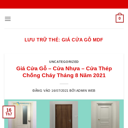
Bỏ
qua
nội
0
dung
LƯU TRỮ THẺ:
GIÁ CỬA GỖ MDF
UNCATEGORIZED
Giá Cửa Gỗ – Cửa Nhựa – Cửa Thép
Chống Cháy Tháng 8 Năm 2021
ĐĂNG VÀO
16/07/2021
BỞI
ADMIN WEB
16
Th7