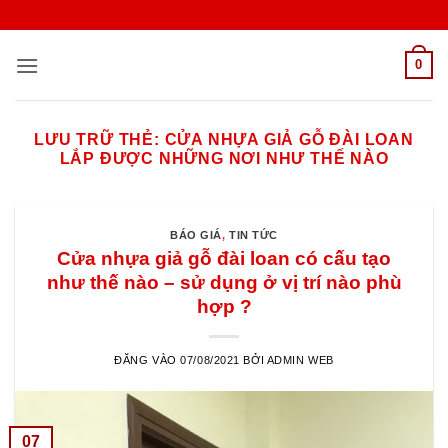
Bỏ
qua
nội
0
dung
LƯU TRỮ THẺ:
CỬA NHỰA GIẢ GỖ ĐÀI LOAN
LẮP ĐƯỢC NHỮNG NƠI NHƯ THẾ NÀO
BÁO GIÁ
,
TIN TỨC
Cửa nhựa giả gỗ đài loan có cấu tạo
như thế nào – sử dụng ở vị trí nào phù
hợp ?
ĐĂNG VÀO
07/08/2021
BỞI
ADMIN WEB
07