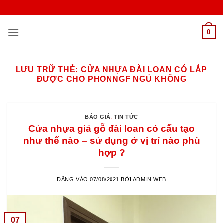
Bỏ
qua
nội
0
dung
LƯU TRỮ THẺ:
CỬA NHỰA ĐÀI LOAN CÓ LẮP
ĐƯỢC CHO PHONNGF NGỦ KHÔNG
BÁO GIÁ
,
TIN TỨC
Cửa nhựa giả gỗ đài loan có cấu tạo
như thế nào – sử dụng ở vị trí nào phù
hợp ?
ĐĂNG VÀO
07/08/2021
BỞI
ADMIN WEB
07