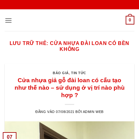
Bỏ
qua
nội
0
dung
LƯU TRỮ THẺ:
CỬA NHỰA ĐÀI LOAN CÓ BỀN
KHÔNG
BÁO GIÁ
,
TIN TỨC
Cửa nhựa giả gỗ đài loan có cấu tạo
như thế nào – sử dụng ở vị trí nào phù
hợp ?
ĐĂNG VÀO
07/08/2021
BỞI
ADMIN WEB
07