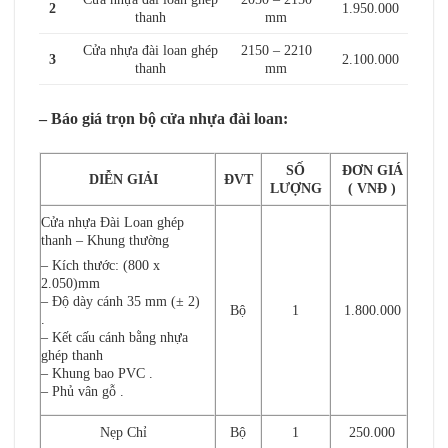
2
1.950.000
thanh
mm
Cửa nhựa đài loan ghép
2150 – 2210
3
2.100.000
thanh
mm
– Báo giá trọn bộ
cửa nhựa đài loan
:
SỐ
ĐƠN GIÁ
DIỄN GIẢI
ĐVT
LƯỢNG
( VNĐ )
Cửa nhựa Đài Loan ghép
thanh – Khung thường
– Kích thước: (800 x
2.050)mm
– Độ dày cánh 35 mm (± 2)
Bộ
1
1.800.000
.
– Kết cấu cánh bằng nhựa
ghép thanh
– Khung bao PVC .
– Phủ vân gỗ .
Nẹp Chỉ
Bộ
1
250.000