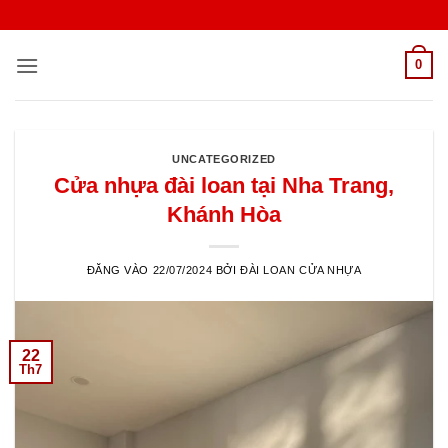
Bỏ
qua
nội
0
dung
UNCATEGORIZED
Cửa nhựa đài loan tại Nha Trang,
Khánh Hòa
ĐĂNG VÀO
22/07/2024
BỞI
ĐÀI LOAN CỬA NHỰA
22
Th7