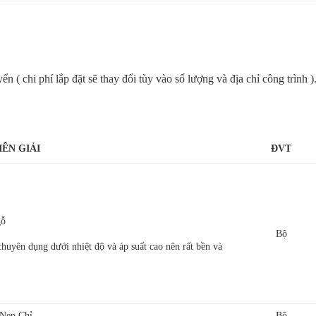
 ( chi phí lắp đặt sẽ thay đổi tùy vào số lượng và địa chỉ công trình )
IỄN GIẢI
ĐVT
gỗ
Bộ
huyên dụng dưới nhiệt độ và áp suất cao nên rất bền và
Nẹp Chỉ
Bộ