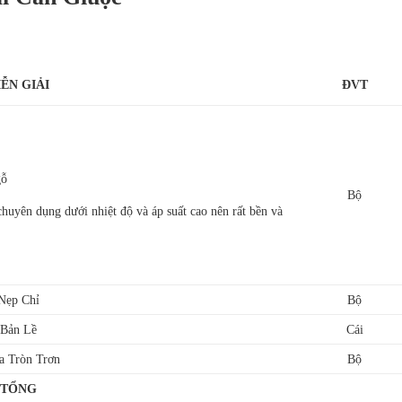
IỄN GIẢI
ĐVT
gỗ
Bộ
huyên dụng dưới nhiệt độ và áp suất cao nên rất bền và
Nẹp Chỉ
Bộ
Bản Lề
Cái
a Tròn Trơn
Bộ
TỔNG