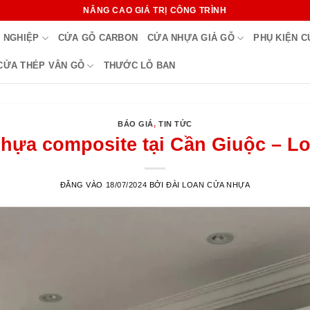
NÂNG CAO GIÁ TRỊ CÔNG TRÌNH
 NGHIỆP
CỬA GỖ CARBON
CỬA NHỰA GIẢ GỖ
PHỤ KIỆN 
CỬA THÉP VÂN GỖ
THƯỚC LỖ BAN
BÁO GIÁ
,
TIN TỨC
hựa composite tại Cần Giuộc – L
ĐĂNG VÀO
18/07/2024
BỞI
ĐÀI LOAN CỬA NHỰA