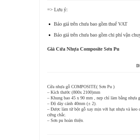
=> Lưu ý:
Báo giá trên chưa bao gồm thuế VAT
Báo giá trên chưa bao gồm chi phí vận chuyển
Giá Cửa Nhựa Composite Sơn Pu
D
Cửa nhựa gỗ COMPOSITE
( Sơn Pu )
– Kích thước (800x 2100)mm
– Khung bao 45 x 90 mm , nẹp chỉ làm bằng nhựa 
– Độ dày cánh 40mm (± 2).
– Được làm từ bột gỗ xay mịn với hạt nhựa và keo c
cứng chắc.
– Sơn pu hoàn thiện.