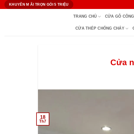
Bỏ
KHUYẾN M ÃI TRỌN GÓI 5 TRIỆU
qua
TRANG CHỦ
CỬA GỖ CÔNG
nội
dung
CỬA THÉP CHỐNG CHÁY
Cửa n
18
Th7