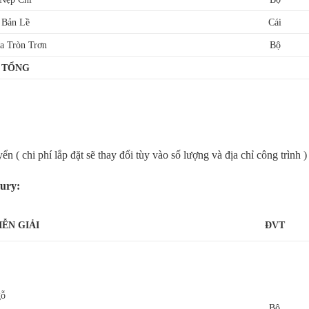
Bản Lề
Cái
a Tròn Trơn
Bộ
TỔNG
 ( chi phí lắp đặt sẽ thay đổi tùy vào số lượng và địa chỉ công trình )
ury:
IỄN GIẢI
ĐVT
gỗ
Bộ