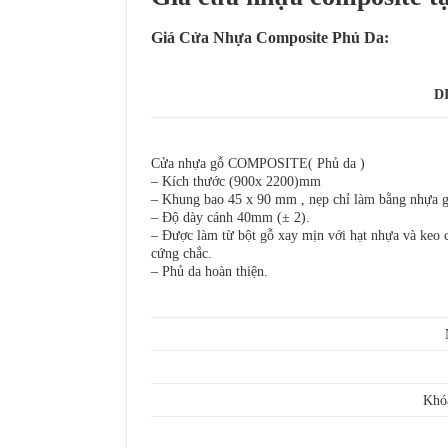
Giá
Cửa Nhựa Composite
Phủ Da:
D
Cửa nhựa gỗ COMPOSITE( Phủ da )
– Kích thước (900x 2200)mm
– Khung bao 45 x 90 mm , nẹp chỉ làm bằng nhựa 
– Độ dày cánh 40mm (± 2).
– Được làm từ bột gỗ xay mịn với hạt nhựa và keo c
cứng chắc.
– Phủ da hoàn thiện.
Khó