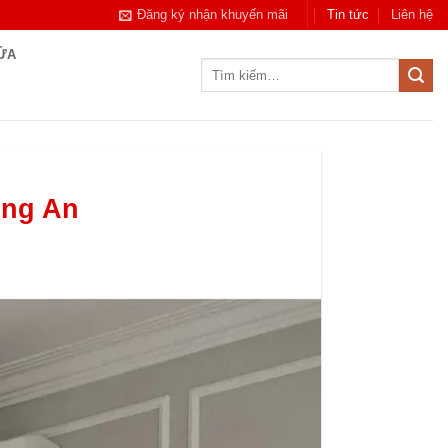
Đăng ký nhận khuyến mãi
Tin tức
Liên hệ
CỬA
Tìm
kiếm:
ong An