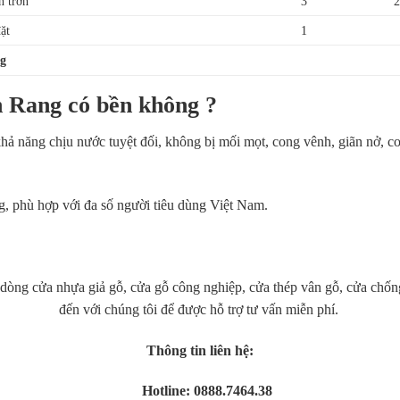
n trơn
3
2
đặt
1
g
n Rang có bền không ?
khả năng chịu nước tuyệt đối, không bị mối mọt, cong vênh, giãn nở, co
ng, phù hợp với đa số người tiêu dùng Việt Nam.
g cửa nhựa giả gỗ, cửa gỗ công nghiệp, cửa thép vân gỗ, cửa chốn
đến với chúng tôi để được hỗ trợ tư vấn miễn phí.
Thông tin liên hệ:
Hotline: 0888.7464.38