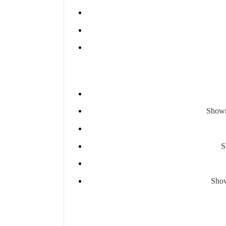
Show
S
Sho