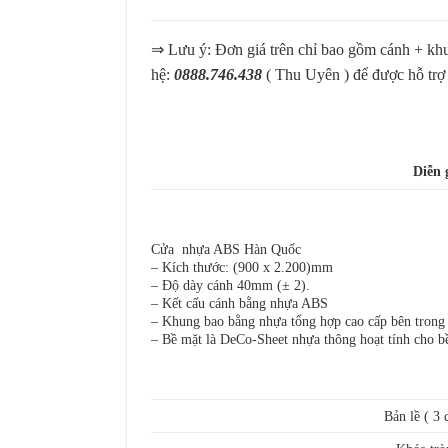
⇒ Lưu ý: Đơn giá trên chỉ bao gồm cánh + khu
hệ:
0888.746.438
( Thu Uyên ) để được hỗ trợ
Diễn 
Cửa nhựa ABS Hàn Quốc
– Kích thước: (900 x 2.200)mm
– Độ dày cánh 40mm (± 2).
– Kết cấu cánh bằng nhựa ABS
– Khung bao bằng nhựa tổng hợp cao cấp bên trong 
– Bề mặt là DeCo-Sheet nhựa thông hoạt tính cho b
Bản lề ( 3 c