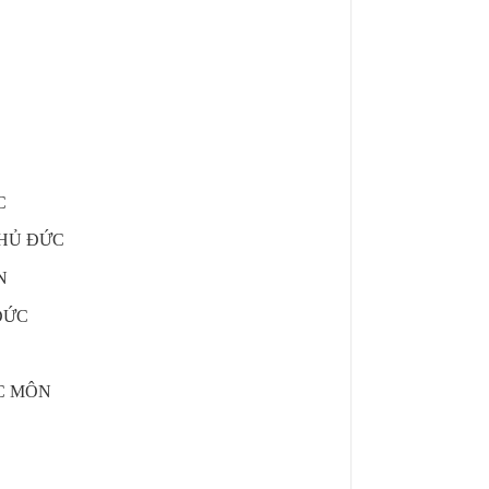
C
THỦ ĐỨC
N
 ĐỨC
ÓC MÔN