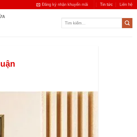
Đăng ký nhận khuyến mãi
Tin tức
Liên hệ
CỬA
Tìm
kiếm:
huận