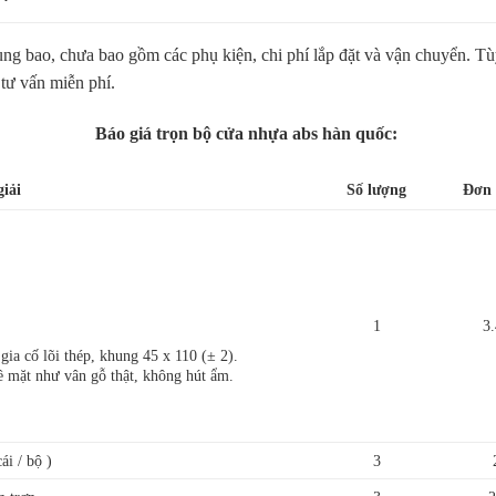
ng bao, chưa bao gồm các phụ kiện, chi phí lắp đặt và vận chuyển. Tù
 tư vấn miễn phí.
Báo giá trọn bộ cửa nhựa abs hàn quốc:
giải
Số lượng
Đơn 
1
3
gia cố lõi thép, khung 45 x 110 (± 2).
ề mặt như vân gỗ thật, không hút ẩm.
ái / bộ )
3