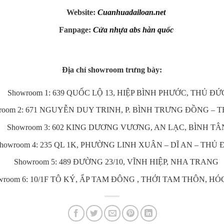
Website:
Cuanhuadailoa
n
.net
Fanpage:
Cửa nhựa abs hàn quốc
Địa chỉ showroom trưng bày:
Showroom 1: 639 QUỐC LỘ 13, HIỆP BÌNH PHƯỚC, THỦ ĐỨ
room 2: 671 NGUYỄN DUY TRINH, P. BÌNH TRƯNG ĐỒNG – 
Showroom 3: 602 KING DƯƠNG VƯƠNG, AN LẠC, BÌNH TÂ
howroom 4: 235 QL 1K, PHƯỜNG LINH XUÂN – DĨ AN – THỦ
Showroom 5: 489 ĐƯỜNG 23/10, VĨNH HIỆP, NHA TRANG
wroom 6: 10/1F TÔ KÝ, ẤP TAM ĐÔNG , THỚI TAM THÔN, H