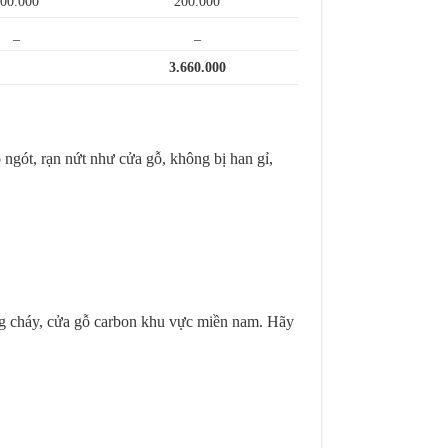
00.000
200.000
_
_
3.660.000
 ngót, rạn nứt như cửa gỗ, không bị han gỉ,
g cháy, cửa gỗ carbon khu vực miền nam. Hãy