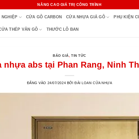
NÂNG CAO GIÁ TRỊ CÔNG TRÌNH
 NGHIỆP
CỬA GỖ CARBON
CỬA NHỰA GIẢ GỖ
PHỤ KIỆN 
CỬA THÉP VÂN GỖ
THƯỚC LỖ BAN
BÁO GIÁ
,
TIN TỨC
 nhựa abs tại Phan Rang, Ninh T
ĐĂNG VÀO
24/07/2024
BỞI
ĐÀI LOAN CỬA NHỰA