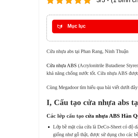
5/5 - (1 bình c
Mục lục
Cửa nhựa abs tại Phan Rang, Ninh Thuận
Cửa nhựa ABS
(Acrylonitrile Butadiene Styren
khả năng chống nước tốt. Cửa nhựa ABS được sử
Cùng Megadoor tìm hiểu qua bài viết dưới đây
I, Cấu tạo cửa nhựa abs t
Các lớp cấu tạo
cửa nhựa ABS Hàn Q
Lớp bề mặt của cửa là DeCo-Sheet có độ d
giống như gỗ thật, được sử dụng cho các b