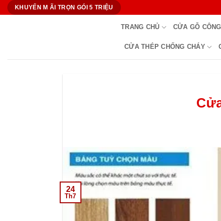
Bỏ
KHUYẾN M ÃI TRỌN GÓI 5 TRIỆU
qua
TRANG CHỦ
CỬA GỖ CÔNG
nội
dung
CỬA THÉP CHỐNG CHÁY
Cửa
24
Th7