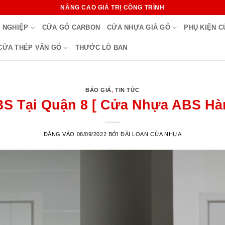
NÂNG CAO GIÁ TRỊ CÔNG TRÌNH
 NGHIỆP
CỬA GỖ CARBON
CỬA NHỰA GIẢ GỖ
PHỤ KIỆN 
CỬA THÉP VÂN GỖ
THƯỚC LỖ BAN
BÁO GIÁ
,
TIN TỨC
S Tại Quận 8 [ Cửa Nhựa ABS Hà
ĐĂNG VÀO
08/09/2022
BỞI
ĐÀI LOAN CỬA NHỰA