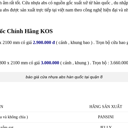
h âm rất tốt. Cửa nhựa abs có nguồn gốc xuất xứ từ hàn quốc , du nhậ
a abs được sản xuất trực tiếp tại việt nam theo công nghệ hiện đại v
uốc Chính Hãng KOS
 x 2100 mm có giá
2.900.000 đ
( cánh , khung bao ) . Trọn bộ cửa bao 
 800 x 2100 mm có giá
3.000.000
( cánh , khung ) . Trọn bộ : 3.660.000
báo giá cửa nhựa abs hàn quốc tại quận 8
ỆN
HÃNG SẢN XUẤT
ìa và không chìa )
PANSINI
 nắm gạt
JELLY