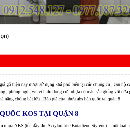
họn)
iả gỗ hiện nay được sử dụng khá phổ biến tại các chung cư , căn hộ ca
 , phòng ngủ , wc vì lí do dòng cửa nhựa có màu sắc giống với cửa g
ả năng chống bắt lửa . Báo giá cửa nhựa abs hàn quốc tại quận 8
QUỐC KOS TẠI QUẬN 8
nhựa ABS (tên đầy đủ: Acrylonitrile Butadiene Styrene) – một loại nh