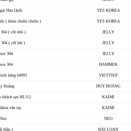
 gạt Hàn Quốc
YES KOREA
ốc ( khóa chuồn chuồn )
YES KOREA
 304 ( cốt nhỏ )
JELLY
 304 ( cốt lớn )
JELLY
inox 304
JELLY
inox 304
HAMMER
chính hãng 04991
VIETTIEP
uy Hoàng
HUY HOÀNG
ho khách sạn HL112
KAIMI
khóa vân tay
KAIMI
i Neo
NEO
t thần )
ĐÀI LOAN