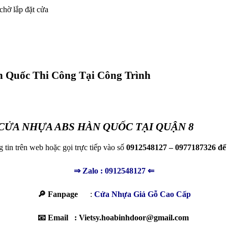
chờ lắp đặt cửa
Quốc Thi Công Tại Công Trình
 CỬA NHỰA ABS HÀN QUỐC TẠI QUẬN 8
g tin trên web hoặc gọi trực tiếp vào số
0912548127 – 0977187326 để 
⇒
Zalo : 0912548127
⇐
🔎 Fanpage
:
Cửa Nhựa Giả Gỗ Cao Cấp
📧 Email : Vietsy.hoabinhdoor@gmail.com