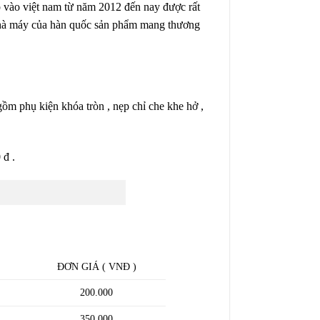
p vào việt nam từ năm 2012 đến nay được rất
à nhà máy của hàn quốc sản phẩm mang thương
gồm phụ kiện khóa tròn , nẹp chỉ che khe hở ,
 đ .
ĐƠN GIÁ ( VNĐ )
200.000
350.000