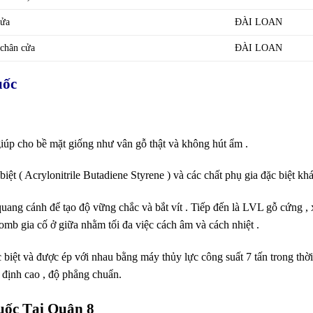
cửa
ĐÀI LOAN
 chân cửa
ĐÀI LOAN
uốc
iúp cho bề mặt giống như vân gỗ thật và không hút ẩm .
iệt ( Acrylonitrile Butadiene Styrene ) và các chất phụ gia đặc biệt kh
ng cánh để tạo độ vững chắc và bắt vít . Tiếp đến là LVL gỗ cứng , x
mb gia cố ở giữa nhằm tối đa việc cách âm và cách nhiệt .
 biệt và được ép với nhau bằng máy thủy lực công suất 7 tấn trong thờ
 định cao , độ phẳng chuẩn.
ốc Tại Quận 8