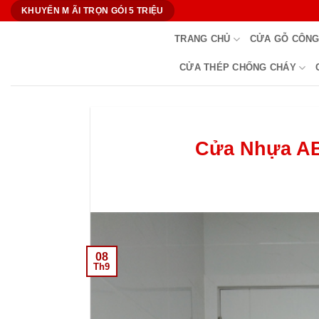
Bỏ
KHUYẾN M ÃI TRỌN GÓI 5 TRIỆU
qua
TRANG CHỦ
CỬA GỖ CÔNG
nội
dung
CỬA THÉP CHỐNG CHÁY
Cửa Nhựa AB
08
Th9