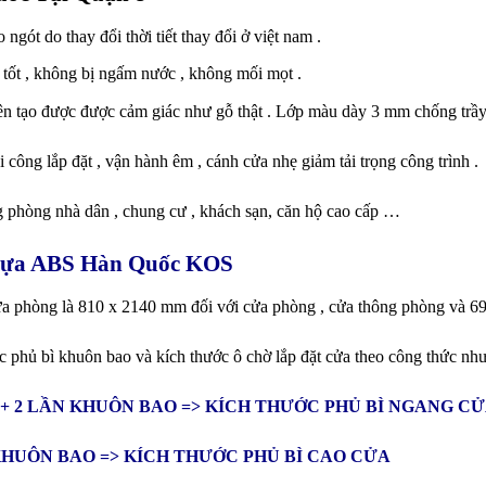
gót do thay đổi thời tiết thay đổi ở việt nam .
 tốt , không bị ngấm nước , không mối mọt .
ên tạo được được cảm giác như gỗ thật . Lớp màu dày 3 mm chống trầy 
 công lắp đặt , vận hành êm , cánh cửa nhẹ giảm tải trọng công trình .
 phòng nhà dân , chung cư , khách sạn, căn hộ cao cấp …
ựa ABS Hàn Quốc KOS
ửa phòng là 810 x 2140 mm đối với cửa phòng , cửa thông phòng và 69
ớc phủ bì khuôn bao và kích thước ô chờ lắp đặt cửa theo công thức nh
+ 2 LẦN KHUÔN BAO => KÍCH THƯỚC PHỦ BÌ NGANG C
KHUÔN BAO => KÍCH THƯỚC PHỦ BÌ CAO CỬA