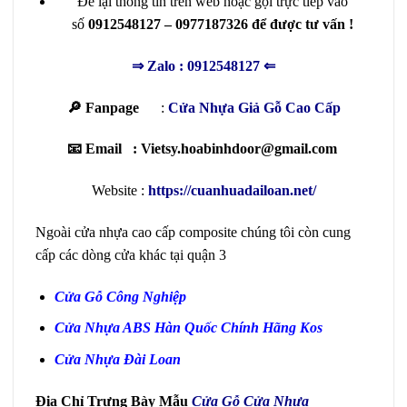
Để lại thông tin trên web hoặc gọi trực tiếp vào
số
0912548127 – 0977187326 để được tư vấn !
⇒
Zalo : 0912548127
⇐
🔎 Fanpage
:
Cửa Nhựa Giả Gỗ Cao Cấp
📧 Email : Vietsy.hoabinhdoor@gmail.com
Website :
https://cuanhuadailoan.net/
Ngoài cửa nhựa cao cấp composite chúng tôi còn cung
cấp các dòng cửa khác tại quận 3
Cửa Gỗ Công Nghiệp
Cửa Nhựa ABS Hàn Quốc
Chính Hãng Kos
Cửa Nhựa Đài Loan
Địa Chỉ Trưng Bày Mẫu
Cửa Gỗ Cửa Nhựa