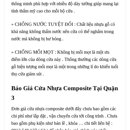
thông minh phù hợp với nhiều độ dày tường giúp mang lại
tính thẩm mỹ cao cho mỗi bộ cửa .
» CHỐNG NƯỚC TUYỆT ĐỐI : Chất liệu nhựa gỗ có
khả năng không thấm nước nên cửa có thể nghâm trong
nước mà không bị hư hỏng .
» CHỐNG MỐI MỌT : Không bị mối mọt là một ưu
điểm lớn của dòng cửa này . Thông thường các dòng cửa
gỗ hiện tượng mối mọt là một trong những lí do khiến tuổi
thọ cửa giảm sút .
Báo Giá Cửa Nhựa Composite Tại Quận
3
Đơn giá cửa nhựa composite dưới đây chưa bao gồm các
chi phí như lắp đặt , vận chuyển cửa tới công trình . Chưa
bao gồm phụ kiện như bản lề , khóa … chi tiết liên hệ :