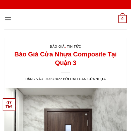
Bỏ
qua
nội
0
dung
BÁO GIÁ
,
TIN TỨC
Báo Giá Cửa Nhựa Composite Tại
Quận 3
ĐĂNG VÀO
07/09/2022
BỞI
ĐÀI LOAN CỬA NHỰA
07
Th9