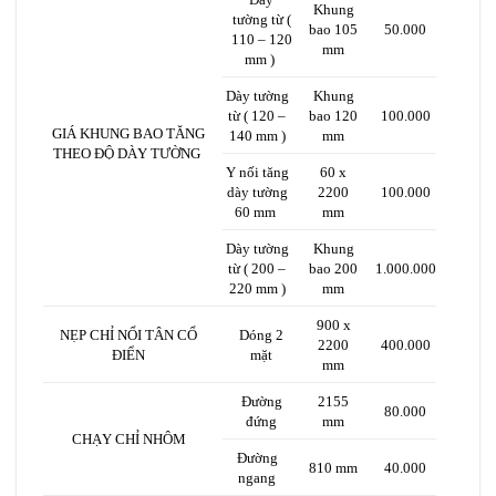
Khung
tường từ (
bao 105
50.000
110 – 120
mm
mm )
Dày tường
Khung
từ ( 120 –
bao 120
100.000
GIÁ KHUNG BAO TĂNG
140 mm )
mm
THEO ĐỘ DÀY TƯỜNG
Y nối tăng
60 x
dày tường
2200
100.000
60 mm
mm
Dày tường
Khung
từ ( 200 –
bao 200
1.000.000
220 mm )
mm
900 x
NẸP CHỈ NỔI TÂN CỔ
Dóng 2
2200
400.000
ĐIỂN
mặt
mm
Đường
2155
80.000
đứng
mm
CHẠY CHỈ NHÔM
Đường
810 mm
40.000
ngang