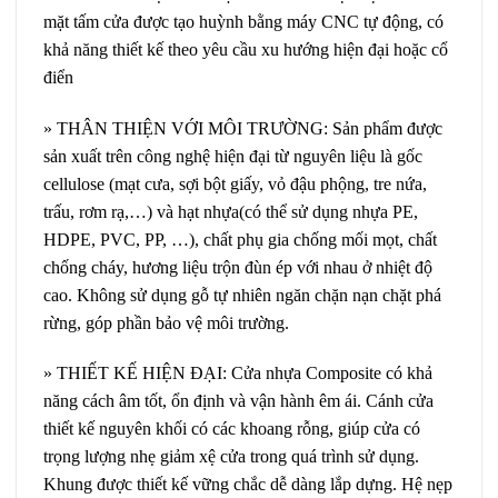
mặt tấm cửa được tạo huỳnh bằng máy CNC tự động, có
khả năng thiết kế theo yêu cầu xu hướng hiện đại hoặc cổ
điển
» THÂN THIỆN VỚI MÔI TRƯỜNG: Sản phẩm được
sản xuất trên công nghệ hiện đại từ nguyên liệu là gốc
cellulose (mạt cưa, sợi bột giấy, vỏ đậu phộng, tre nứa,
trấu, rơm rạ,…) và hạt nhựa(có thể sử dụng nhựa PE,
HDPE, PVC, PP, …), chất phụ gia chống mối mọt, chất
chống cháy, hương liệu trộn đùn ép với nhau ở nhiệt độ
cao. Không sử dụng gỗ tự nhiên ngăn chặn nạn chặt phá
rừng, góp phần bảo vệ môi trường.
» THIẾT KẾ HIỆN ĐẠI: Cửa nhựa Composite có khả
năng cách âm tốt, ổn định và vận hành êm ái. Cánh cửa
thiết kế nguyên khối có các khoang rỗng, giúp cửa có
trọng lượng nhẹ giảm xệ cửa trong quá trình sử dụng.
Khung được thiết kế vững chắc dễ dàng lắp dựng. Hệ nẹp