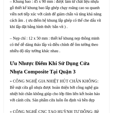
– Khung bao : 45 x 90 mm : được làm từ chất liệu nhựa
gỗ thiết kế khung bao lắp ghép chạy roăng cao su quanh
viền nơi tiếp xúc với cánh để giảm chấn và tăng khả năng
cách âm . ( ưu điểm hệ khung lắp ghép có thể che dấu vít
khi lắp đặt bằng hình thức bắn vít ) .
– Nẹp chỉ : 12 x 50 mm : thiết kế khung nẹp thông minh
có thể dễ dàng tháo lắp và điều chỉnh để ôm tường theo
nhiều độ dày tường khác nhau .
Ưu Nhược Điểm Khi Sử Dụng Cửa
Nhựa Composite Tại Quận 3
» CÔNG NGHỆ GIA NHIỆT HÚT CHÂN KHÔNG:
Bề mặt cửa gỗ nhựa được hoàn thiện bởi công nghệ gia
nhiệt hút chân không giúp cho lớp film liên kết hoàn hảo
với cánh cửa. Sản phẩm cửa luôn ổn định và bền đẹp
» CÔNG NGHỆ CNC TẠO HUỲNH TỰ ĐỘNG: Bề