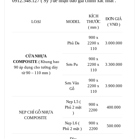
0912.548.127 ( Sỹ ) để nhận báo giá chính xác nhất .
KÍCH
ĐƠN GIÁ
LOẠI
MODEL
THƯỚC
( VNĐ )
( mm )
900 x
Phủ Da
2200 x
3.000.000
110
CỬA NHỰA
900 x
COMPOSITE
( Khung bao
Sơn Pu
2200 x
3.300.000
90 áp dụng cho tường dày
110
từ 90 – 110 mm )
900 x
Sơn Vân
2200 x
3.900.000
Gỗ
110
Nẹp L5 (
900 x
Phủ 2 mặt
400.000
2200
NẸP CHỈ GỖ NHỰA
)
COMPOSITE
Nẹp L6 (
900 x
500.000
Phủ 2 mặt )
2200
Dày