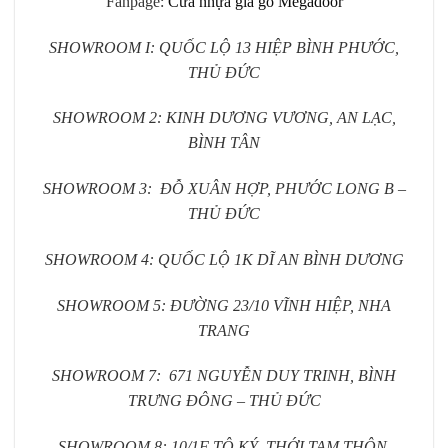
Fanpage:
Cửa nhựa giả gỗ Megadoor
SHOWROOM I: QUỐC LỘ 13 HIỆP BÌNH PHƯỚC,
THỦ ĐỨC
SHOWROOM 2: KINH DƯƠNG VƯƠNG, AN LẠC,
BÌNH TÂN
SHOWROOM 3: ĐỖ XUÂN HỢP, PHƯỚC LONG B –
THỦ ĐỨC
SHOWROOM 4: QUỐC LỘ 1K DĨ AN BÌNH DƯƠNG
SHOWROOM 5: ĐƯỜNG 23/10 VĨNH HIỆP, NHA
TRANG
SHOWROOM 7: 671 NGUYỄN DUY TRINH, BÌNH
TRƯNG ĐÔNG – THỦ ĐỨC
SHOWROOM 8: 10/1F TÔ KÝ, THỚI TAM THÔN,