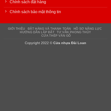
Chính sách đặt hàng
Chính sách bảo mật thông tin
GIỚI THIỆU
ĐẶT HÀNG VÀ THANH TOÁN
HỒ SƠ NĂNG LỰC
HƯỚNG DẪN LẮP ĐẶT
TƯ VẤN PHONG THỦY
CỬA THÉP VÂN GỖ
Copyright 2022 ©
Cửa nhựa Đài Loan