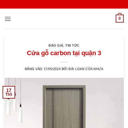
Bỏ
qua
nội
0
dung
BÁO GIÁ
,
TIN TỨC
Cửa gỗ carbon tại quận 3
ĐĂNG VÀO
17/05/2024
BỞI
ĐÀI LOAN CỬA NHỰA
17
Th5