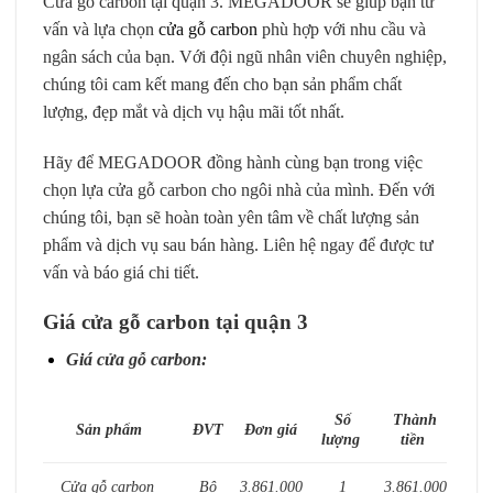
Cửa gỗ carbon tại quận 3. MEGADOOR sẽ giúp bạn tư
vấn và lựa chọn
cửa gỗ carbon
phù hợp với nhu cầu và
ngân sách của bạn. Với đội ngũ nhân viên chuyên nghiệp,
chúng tôi cam kết mang đến cho bạn sản phẩm chất
lượng, đẹp mắt và dịch vụ hậu mãi tốt nhất.
Hãy để MEGADOOR đồng hành cùng bạn trong việc
chọn lựa cửa gỗ carbon cho ngôi nhà của mình. Đến với
chúng tôi, bạn sẽ hoàn toàn yên tâm về chất lượng sản
phẩm và dịch vụ sau bán hàng. Liên hệ ngay để được tư
vấn và báo giá chi tiết.
Giá cửa gỗ carbon tại quận 3
Giá
cửa gỗ carbon
:
Số
Thành
Sản phẩm
ĐVT
Đơn giá
lượng
tiền
Cửa gỗ carbon
Bộ
3.861.000
1
3.861.000