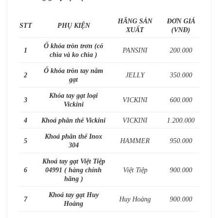
HÃNG SẢN
ĐƠN GIÁ
STT
PHỤ KIỆN
XUẤT
(VNĐ)
Ổ khóa tròn trơn (có
1
PANSINI
200.000
chìa và ko chìa )
Ổ khóa tròn tay nắm
2
JELLY
350.000
gạt
Khóa tay gạt loại
3
VICKINI
600.000
Vickini
4
Khoá phân thể Vickini
VICKINI
1.200.000
Khoá phân thể Inox
5
HAMMER
950.000
304
Khoá tay gạt Việt Tiệp
6
04991 ( hàng chính
Việt Tiệp
900.000
hãng )
Khoá tay gạt Huy
7
Huy Hoàng
900.000
Hoàng