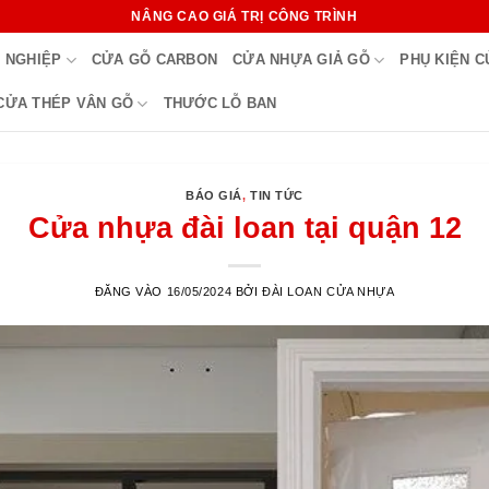
NÂNG CAO GIÁ TRỊ CÔNG TRÌNH
 NGHIỆP
CỬA GỖ CARBON
CỬA NHỰA GIẢ GỖ
PHỤ KIỆN 
CỬA THÉP VÂN GỖ
THƯỚC LỖ BAN
BÁO GIÁ
,
TIN TỨC
Cửa nhựa đài loan tại quận 12
ĐĂNG VÀO
16/05/2024
BỞI
ĐÀI LOAN CỬA NHỰA