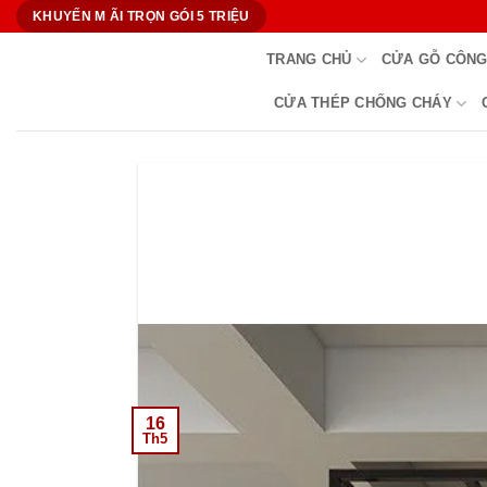
Bỏ
KHUYẾN M ÃI TRỌN GÓI 5 TRIỆU
qua
TRANG CHỦ
CỬA GỖ CÔNG
nội
dung
CỬA THÉP CHỐNG CHÁY
16
Th5