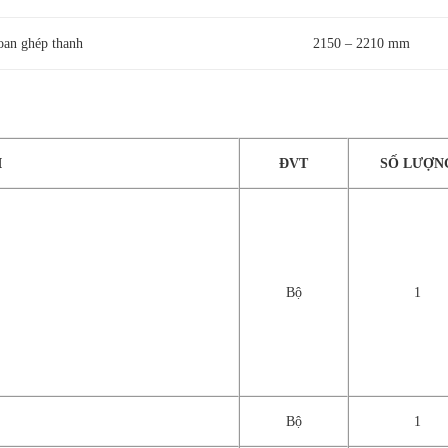
oan ghép thanh
2150 – 2210 mm
I
ĐVT
SỐ LƯỢN
Bộ
1
Bộ
1