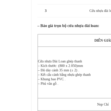
3
Cửa nhựa đài l
– Báo giá trọn bộ
cửa nhựa đài loan
:
DIỄN GIẢ
Cửa nhựa Đài Loan ghép thanh
– Kích thước: (800 x 2.050)mm
– Độ dày cánh 35 mm (± 2) .
– Kết cấu cánh bằng nhựa ghép thanh
– Khung bao PVC .
– Phủ vân gỗ .
Nẹp Chỉ