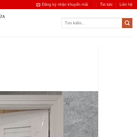
Đăng ký nhận khuyến mãi
Tin tức
Liên hệ
CỬA
Tìm
kiếm: