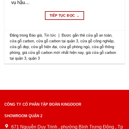
vụ hậu…
TIẾP TỤC ĐỌC
→
Đăng trong
Báo giá
,
Tin tức
|
Được gắn thẻ
cửa gỗ an toàn
,
cửa gỗ carbon
,
cửa gỗ carbon tại quận 3
,
cửa gỗ công nghiệp
,
cửa gỗ đẹp
,
cửa gỗ hiện đại
,
cửa gỗ phòng ngủ
,
cửa gỗ thông
phòng
,
giá cửa gỗ carbon mới nhất hiện nay
,
giá cửa gỗ carbon
tại quận 3
,
quận 3
CÔNG TY CỔ PHẦN TẬP ĐOÀN KINGDOOR
SHOWROOM QUẬN 2
671 Nguyễn Duy Trinh , phường Bình Trưng Đông , Tp