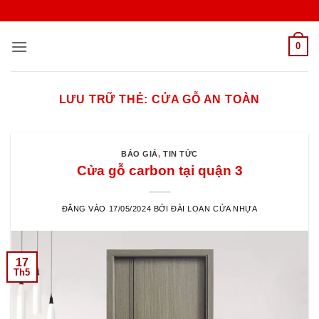
Bỏ
qua
nội
0
dung
LƯU TRỮ THẺ:
CỬA GỖ AN TOÀN
BÁO GIÁ
,
TIN TỨC
Cửa gỗ carbon tại quận 3
ĐĂNG VÀO
17/05/2024
BỞI
ĐÀI LOAN CỬA NHỰA
17
Th5