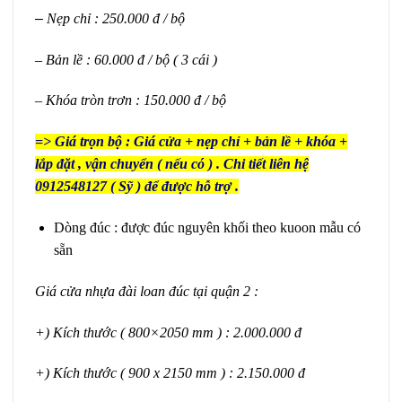
–
Nẹp chỉ : 250.000 đ / bộ
– Bản lề : 60.000 đ / bộ ( 3 cái )
– Khóa tròn trơn : 150.000 đ / bộ
=> Giá trọn bộ : Giá cửa + nẹp chỉ + bản lề + khóa +
lắp đặt , vận chuyển ( nếu có ) . Chi tiết liên hệ
0912548127 ( Sỹ ) để được hỗ trợ .
Dòng đúc : được đúc nguyên khối theo kuoon mẫu có
sẵn
Giá cửa nhựa đài loan đúc tại quận 2 :
+) Kích thước ( 800×2050 mm ) : 2.000.000 đ
+) Kích thước ( 900 x 2150 mm ) : 2.150.000 đ