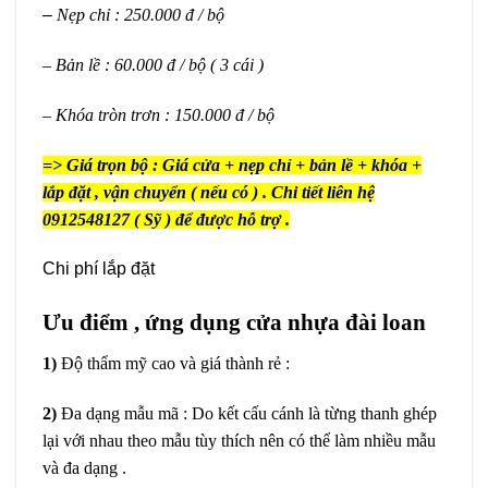
–
Nẹp chỉ : 250.000 đ / bộ
– Bản lề : 60.000 đ / bộ ( 3 cái )
– Khóa tròn trơn : 150.000 đ / bộ
=> Giá trọn bộ : Giá cửa + nẹp chỉ + bản lề + khóa +
lắp đặt , vận chuyển ( nếu có ) . Chi tiết liên hệ
0912548127 ( Sỹ ) để được hỗ trợ .
Chi phí lắp đặt
Ưu điểm , ứng dụng cửa nhựa đài loan
1)
Độ thẩm mỹ cao và giá thành rẻ :
2)
Đa dạng mẫu mã : Do kết cấu cánh là từng thanh ghép
lại với nhau theo mẫu tùy thích nên có thể làm nhiều mẫu
và đa dạng .