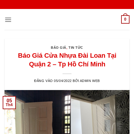
Bỏ
qua
nội
0
dung
BÁO GIÁ
,
TIN TỨC
Báo Giá Cửa Nhựa Đài Loan Tại
Quận 2 – Tp Hồ Chí Minh
ĐĂNG VÀO
05/04/2022
BỞI
ADMIN WEB
05
Th4