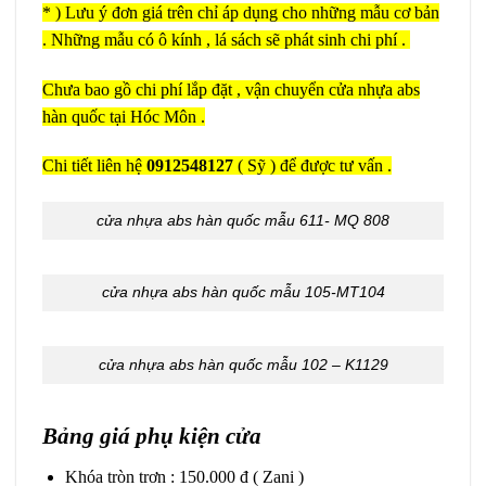
* ) Lưu ý đơn giá trên chỉ áp dụng cho những mẫu cơ bản
. Những mẫu có ô kính , lá sách sẽ phát sinh chi phí .
Chưa bao gồ chi phí lắp đặt , vận chuyển cửa nhựa abs
hàn quốc tại Hóc Môn .
Chi tiết liên hệ
0912548127
( Sỹ ) để được tư vấn .
cửa nhựa abs hàn quốc mẫu 611- MQ 808
cửa nhựa abs hàn quốc mẫu 105-MT104
cửa nhựa abs hàn quốc mẫu 102 – K1129
Bảng giá phụ kiện cửa
Khóa tròn trơn : 150.000 đ ( Zani )