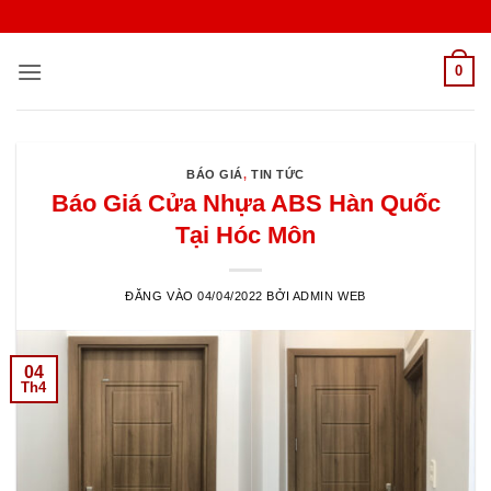
Bỏ
qua
nội
0
dung
BÁO GIÁ
,
TIN TỨC
Báo Giá Cửa Nhựa ABS Hàn Quốc
Tại Hóc Môn
ĐĂNG VÀO
04/04/2022
BỞI
ADMIN WEB
04
Th4