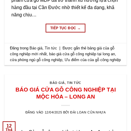
phẩm cửa gỗ MDF đã trở thành xu hướng lựa chọn
hàng đầu tại Cần Đước nhờ thiết kế đa dạng, khả
năng chịu…
TIẾP TỤC ĐỌC
→
Đăng trong
Báo giá
,
Tin tức
|
Được gắn thẻ
bảng giá của gỗ
công nghiệp mới nhất
,
báo giá cửa gỗ công nghiệp tại long an
,
cửa phòng ngủ gỗ công nghiệp
,
Ưu điểm của của gỗ công nghiệp
BÁO GIÁ
,
TIN TỨC
BÁO GIÁ CỬA GỖ CÔNG NGHIỆP TẠI
MỘC HÓA – LONG AN
ĐĂNG VÀO
12/04/2025
BỞI
ĐÀI LOAN CỬA NHỰA
12
Th4