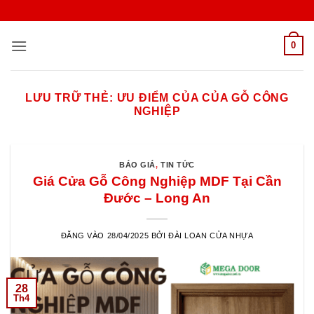
Bỏ
qua
nội
0
dung
LƯU TRỮ THẺ:
ƯU ĐIỂM CỦA CỦA GỖ CÔNG
NGHIỆP
BÁO GIÁ
,
TIN TỨC
Giá Cửa Gỗ Công Nghiệp MDF Tại Cần
Đước – Long An
ĐĂNG VÀO
28/04/2025
BỞI
ĐÀI LOAN CỬA NHỰA
28
Th4