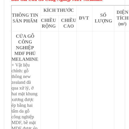
KÍCH THƯỚC
DIỆN
THÔNG TIN
SỐ
ĐVT
TÍCH
CHIỀU
CHIỀU
SẢN PHẨM
LƯỢNG
(m²)
RỘNG
CAO
CỬA GỖ
CÔNG
NGHIỆP
MDF PHỦ
MELAMINE
+ Vật liệu
chính: gỗ
thông new
zealand đã
qua xử lý, ở
hai mặt khung
xương được
ép bằng hai
tấm da gỗ
công nghiệp
MDF, bề mặt
MDF được ép