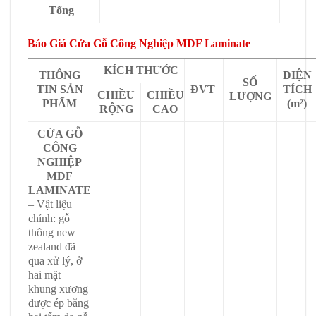
Tổng
Báo Giá Cửa Gỗ Công Nghiệp MDF Laminate
KÍCH THƯỚC
THÔNG
DIỆN
SỐ
TIN SẢN
ĐVT
TÍCH
CHIỀU
CHIỀU
LƯỢNG
PHẨM
(m²)
RỘNG
CAO
CỬA GỖ
CÔNG
NGHIỆP
MDF
LAMINATE
– Vật liệu
chính: gỗ
thông new
zealand đã
qua xử lý, ở
hai mặt
khung xương
được ép bằng