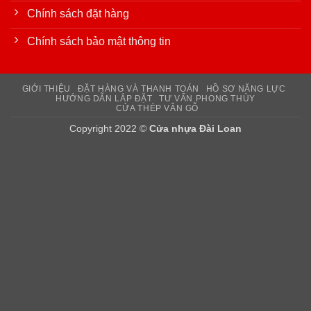
Chính sách đặt hàng
Chính sách bảo mật thông tin
GIỚI THIỆU
ĐẶT HÀNG VÀ THANH TOÁN
HỒ SƠ NĂNG LỰC
HƯỚNG DẪN LẮP ĐẶT
TƯ VẤN PHONG THỦY
CỬA THÉP VÂN GỖ
Copyright 2022 ©
Cửa nhựa Đài Loan