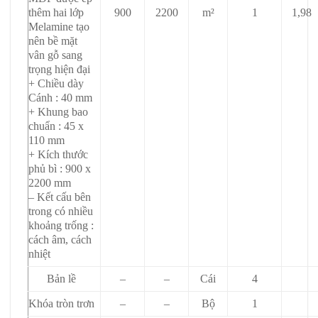
thêm hai lớp
900
2200
m²
1
1,98
Melamine tạo
nên bề mặt
vân gỗ sang
trọng hiện đại
+ Chiều dày
Cánh : 40 mm
+ Khung bao
chuẩn : 45 x
110 mm
+ Kích thước
phủ bì : 900 x
2200 mm
– Kết cấu bên
trong có nhiều
khoảng trống :
cách âm, cách
nhiệt
Bản lề
–
–
Cái
4
Khóa tròn trơn
–
–
Bộ
1