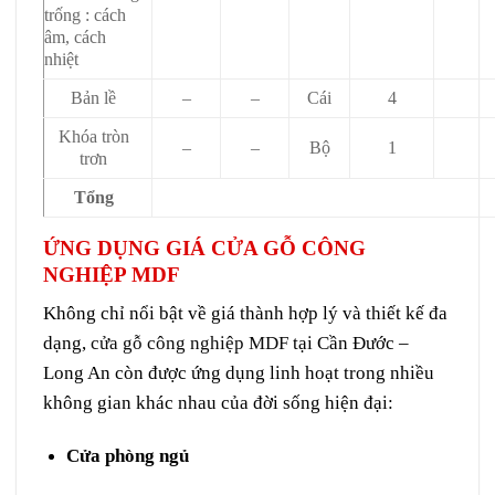
trống : cách
âm, cách
nhiệt
Bản lề
–
–
Cái
4
Khóa tròn
–
–
Bộ
1
trơn
Tổng
ỨNG DỤNG GIÁ CỬA GỖ CÔNG
NGHIỆP MDF
Không chỉ nổi bật về giá thành hợp lý và thiết kế đa
dạng,
cửa gỗ công nghiệp MDF
tại Cần Đước –
Long An còn được ứng dụng linh hoạt trong nhiều
không gian khác nhau của đời sống hiện đại:
Cửa phòng ngủ