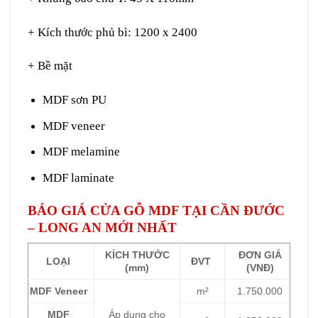
+ Kích thước phủ bì: 1200 x 2400
+ Bề mặt
MDF sơn PU
MDF veneer
MDF melamine
MDF laminate
BÁO GIÁ CỬA GỖ MDF TẠI CẦN ĐƯỚC
– LONG AN MỚI NHẤT
KÍCH THƯỚC
ĐƠN GIÁ
LOẠI
ĐVT
(mm)
(VNĐ)
MDF Veneer
m²
1.750.000
MDF
Áp dụng cho