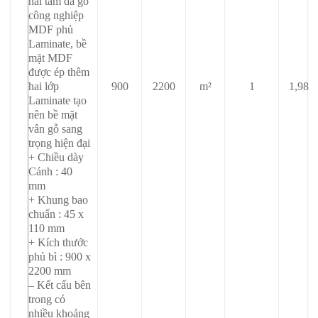
hai tấm da gỗ
công nghiệp
MDF phủ
Laminate, bề
mặt MDF
được ép thêm
hai lớp
900
2200
m²
1
1,98
Laminate tạo
nên bề mặt
vân gỗ sang
trọng hiện đại
+ Chiều dày
Cánh : 40
mm
+ Khung bao
chuẩn : 45 x
110 mm
+ Kích thước
phủ bì : 900 x
2200 mm
– Kết cấu bên
trong có
nhiều khoảng