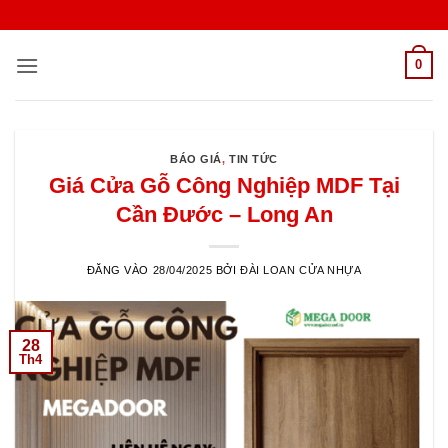
Bỏ
qua
nội
0
dung
BÁO GIÁ
,
TIN TỨC
Giá Cửa Gỗ Công Nghiệp MDF Tại
Cần Đước – Long An
ĐĂNG VÀO
28/04/2025
BỞI
ĐÀI LOAN CỬA NHỰA
28
Th4