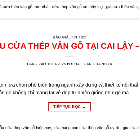
iá cửa thép vân gỗ mới nhất
,
cửa thép vân gỗ có mấy loại
,
giá cửa thép vân g
BÁO GIÁ
,
TIN TỨC
U CỬA THÉP VÂN GỖ TẠI CAI LẬY –
ĐĂNG VÀO
15/04/2025
BỞI
ĐÀI LOAN CỬA NHỰA
nh lựa chọn phổ biến trong ngành xây dựng và thiết kế nội thấ
ân gỗ không chỉ mang lại vẻ đẹp tự nhiên giống như gỗ mà…
TIẾP TỤC ĐỌC
→
ẫu cửa thép vân gỗ hiện nay
,
cửa hàng bán cửa thép vân gỗ uy tín
,
giá cửa 