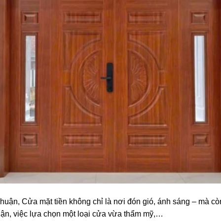
Thuận, Cửa mặt tiền không chỉ là nơi đón gió, ánh sáng – mà còn 
uận, việc lựa chọn một loại cửa vừa thẩm mỹ,…