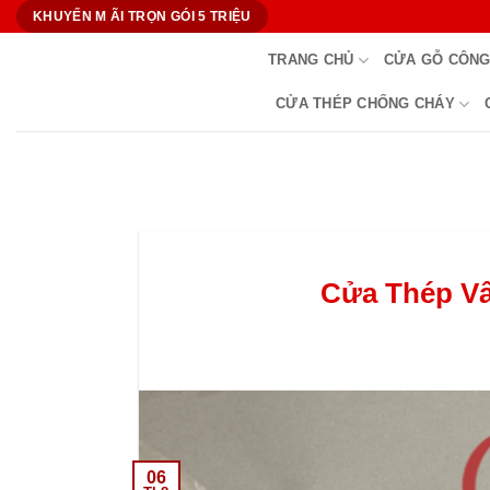
Bỏ
KHUYẾN M ÃI TRỌN GÓI 5 TRIỆU
qua
TRANG CHỦ
CỬA GỖ CÔNG
nội
dung
CỬA THÉP CHỐNG CHÁY
Cửa Thép Vâ
06