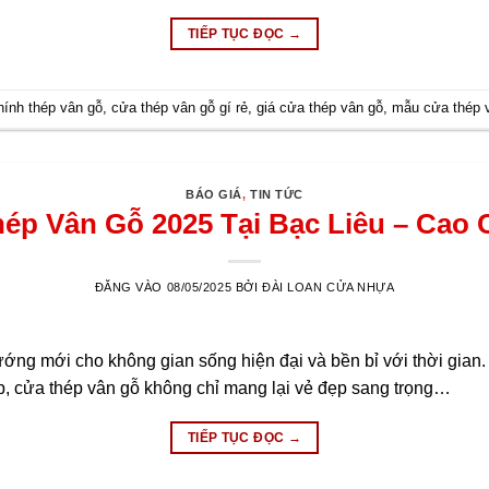
TIẾP TỤC ĐỌC
→
hính thép vân gỗ
,
cửa thép vân gỗ gí rẻ
,
giá cửa thép vân gỗ
,
mẫu cửa thép 
BÁO GIÁ
,
TIN TỨC
ép Vân Gỗ 2025 Tại Bạc Liêu – Cao 
ĐĂNG VÀO
08/05/2025
BỞI
ĐÀI LOAN CỬA NHỰA
ớng mới cho không gian sống hiện đại và bền bỉ với thời gian. 
p, cửa thép vân gỗ không chỉ mang lại vẻ đẹp sang trọng…
TIẾP TỤC ĐỌC
→