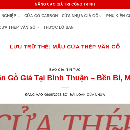
NÂNG CAO GIÁ TRỊ CÔNG TRÌNH
 NGHIỆP
CỬA GỖ CARBON
CỬA NHỰA GIẢ GỖ
PHỤ KIỆN 
CỬA THÉP VÂN GỖ
THƯỚC LỖ BAN
LƯU TRỮ THẺ:
MẪU CỬA THÉP VÂN GỖ
BÁO GIÁ
,
TIN TỨC
n Gỗ Giá Tại Bình Thuận – Bền Bỉ, M
ĐĂNG VÀO
06/08/2025
BỞI
ĐÀI LOAN CỬA NHỰA