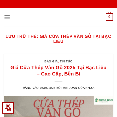
Bỏ
qua
nội
0
dung
LƯU TRỮ THẺ:
GIÁ CỬA THÉP VÂN GỖ TẠI BẠC
LIÊU
BÁO GIÁ
,
TIN TỨC
Giá Cửa Thép Vân Gỗ 2025 Tại Bạc Liêu
– Cao Cấp, Bền Bỉ
ĐĂNG VÀO
08/05/2025
BỞI
ĐÀI LOAN CỬA NHỰA
08
Th5