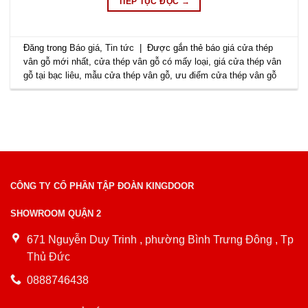
TIẾP TỤC ĐỌC
→
Đăng trong
Báo giá
,
Tin tức
|
Được gắn thẻ
báo giá cửa thép
vân gỗ mới nhất
,
cửa thép vân gỗ có mấy loại
,
giá cửa thép vân
gỗ tại bạc liêu
,
mẫu cửa thép vân gỗ
,
ưu điểm cửa thép vân gỗ
CÔNG TY CỔ PHẦN TẬP ĐOÀN KINGDOOR
SHOWROOM QUẬN 2
671 Nguyễn Duy Trinh , phường Bình Trưng Đông , Tp
Thủ Đức
0888746438