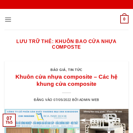
Bỏ
qua
nội
0
dung
LƯU TRỮ THẺ:
KHUÔN BAO CỬA NHỰA
COMPOSTE
BÁO GIÁ
,
TIN TỨC
Khuôn cửa nhựa composite – Các hệ
khung cửa composite
ĐĂNG VÀO
07/05/2022
BỞI
ADMIN WEB
07
Th5