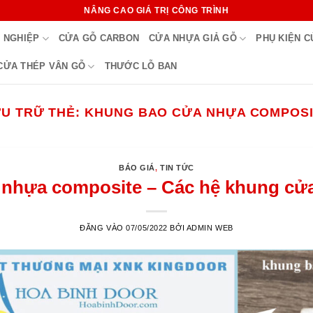
NÂNG CAO GIÁ TRỊ CÔNG TRÌNH
 NGHIỆP
CỬA GỖ CARBON
CỬA NHỰA GIẢ GỖ
PHỤ KIỆN 
CỬA THÉP VÂN GỖ
THƯỚC LỖ BAN
U TRỮ THẺ:
KHUNG BAO CỬA NHỰA COMPOS
BÁO GIÁ
,
TIN TỨC
nhựa composite – Các hệ khung cử
ĐĂNG VÀO
07/05/2022
BỞI
ADMIN WEB