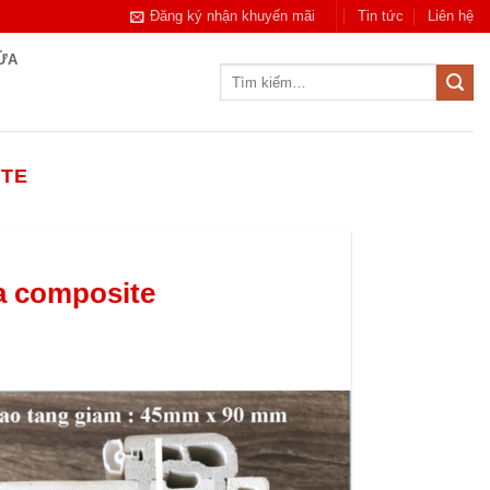
Đăng ký nhận khuyến mãi
Tin tức
Liên hệ
CỬA
Tìm
kiếm:
ITE
a composite