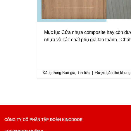
Mục lục Cửa nhựa composite hay còn được 
nhựa và các chất phụ gia tạo thành . Chấ
Đăng trong
Báo giá
,
Tin tức
|
Được gắn thẻ
khung
CÔNG TY CỔ PHẦN TẬP ĐOÀN KINGDOOR