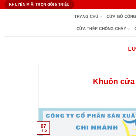
Bỏ
KHUYẾN M ÃI TRỌN GÓI 5 TRIỆU
qua
TRANG CHỦ
CỬA GỖ CÔNG
nội
dung
CỬA THÉP CHỐNG CHÁY
LƯ
Khuôn cửa 
07
Th5