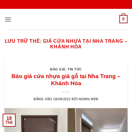
Bỏ
qua
nội
0
dung
LƯU TRỮ THẺ:
GIÁ CỬA NHỰA TẠI NHA TRANG –
KHÁNH HÒA
BÁO GIÁ
,
TIN TỨC
Báo giá cửa nhựa giả gỗ tại Nha Trang –
Khánh Hòa
ĐĂNG VÀO
18/08/2021
BỞI
ADMIN WEB
18
Th8