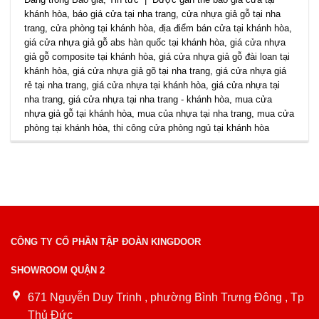
khánh hòa
,
báo giá cửa tại nha trang
,
cửa nhựa giả gỗ tại nha
trang
,
cửa phòng tại khánh hòa
,
địa điểm bán cửa tại khánh hòa
,
giá cửa nhựa giả gỗ abs hàn quốc tại khánh hòa
,
giá cửa nhựa
giả gỗ composite tại khánh hòa
,
giá cửa nhựa giả gỗ đài loan tại
khánh hòa
,
giá cửa nhựa giả gõ tại nha trang
,
giá cửa nhựa giá
rẻ tại nha trang
,
giá cửa nhựa tại khánh hòa
,
giá cửa nhựa tại
nha trang
,
giá cửa nhựa tại nha trang - khánh hòa
,
mua cửa
nhựa giả gỗ tại khánh hòa
,
mua của nhựa tại nha trang
,
mua cửa
phòng tại khánh hòa
,
thi công cửa phòng ngủ tại khánh hòa
CÔNG TY CỔ PHẦN TẬP ĐOÀN KINGDOOR
SHOWROOM QUẬN 2
671 Nguyễn Duy Trinh , phường Bình Trưng Đông , Tp
Thủ Đức