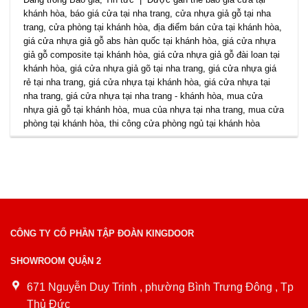
khánh hòa
,
báo giá cửa tại nha trang
,
cửa nhựa giả gỗ tại nha
trang
,
cửa phòng tại khánh hòa
,
địa điểm bán cửa tại khánh hòa
,
giá cửa nhựa giả gỗ abs hàn quốc tại khánh hòa
,
giá cửa nhựa
giả gỗ composite tại khánh hòa
,
giá cửa nhựa giả gỗ đài loan tại
khánh hòa
,
giá cửa nhựa giả gõ tại nha trang
,
giá cửa nhựa giá
rẻ tại nha trang
,
giá cửa nhựa tại khánh hòa
,
giá cửa nhựa tại
nha trang
,
giá cửa nhựa tại nha trang - khánh hòa
,
mua cửa
nhựa giả gỗ tại khánh hòa
,
mua của nhựa tại nha trang
,
mua cửa
phòng tại khánh hòa
,
thi công cửa phòng ngủ tại khánh hòa
CÔNG TY CỔ PHẦN TẬP ĐOÀN KINGDOOR
SHOWROOM QUẬN 2
671 Nguyễn Duy Trinh , phường Bình Trưng Đông , Tp
Thủ Đức