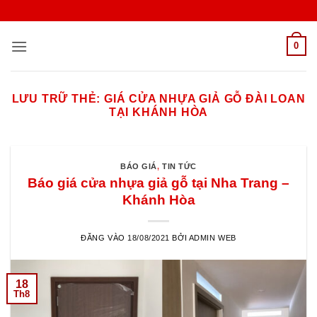
Bỏ
qua
nội
0
dung
LƯU TRỮ THẺ:
GIÁ CỬA NHỰA GIẢ GỖ ĐÀI LOAN
TẠI KHÁNH HÒA
BÁO GIÁ
,
TIN TỨC
Báo giá cửa nhựa giả gỗ tại Nha Trang –
Khánh Hòa
ĐĂNG VÀO
18/08/2021
BỞI
ADMIN WEB
18
Th8