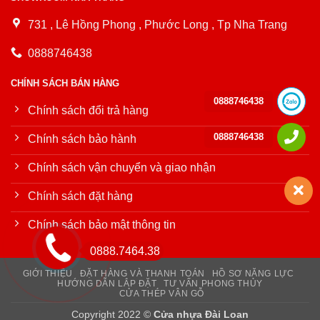
731 , Lê Hồng Phong , Phước Long , Tp Nha Trang
0888746438
CHÍNH SÁCH BÁN HÀNG
0888746438
Chính sách đổi trả hàng
0888746438
Chính sách bảo hành
Chính sách vận chuyển và giao nhận
Chính sách đặt hàng
Chính sách bảo mật thông tin
0888.7464.38
GIỚI THIỆU
ĐẶT HÀNG VÀ THANH TOÁN
HỒ SƠ NĂNG LỰC
HƯỚNG DẪN LẮP ĐẶT
TƯ VẤN PHONG THỦY
CỬA THÉP VÂN GỖ
Copyright 2022 ©
Cửa nhựa Đài Loan