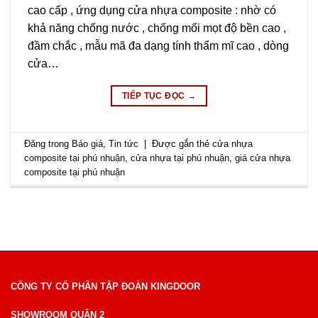
cao cấp , ứng dụng cửa nhựa composite : nhờ có
khả năng chống nước , chống mối mọt độ bền cao ,
đầm chắc , mẫu mã đa dạng tính thẩm mĩ cao , dòng
cửa…
TIẾP TỤC ĐỌC
→
Đăng trong
Báo giá
,
Tin tức
|
Được gắn thẻ
cửa nhựa
composite tại phú nhuận
,
cửa nhựa tại phú nhuận
,
giá cửa nhựa
composite tại phú nhuận
CÔNG TY CỔ PHẦN TẬP ĐOÀN KINGDOOR
SHOWROOM QUẬN 2