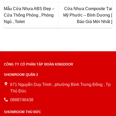
Mẫu Cửa Nhựa ABS Đẹp –
Cửa Nhựa Composite Tại
Cửa Thông Phòng , Phòng
Mỹ Phước – Bình Dương [
Ngủ , Toilet
Báo Giá Mới Nhất ]
CÔNG TY CỔ PHẦN TẬP ĐOÀN KINGDOOR
SHOWROOM QUẬN 2
671 Nguyễn Duy Trinh , phường Bình Trưng Đông , Tp
Thủ Đức
0888746438
SHOWROOM THỦ ĐỨC