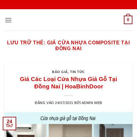
Bỏ
qua
nội
0
dung
LƯU TRỮ THẺ:
GIÁ CỬA NHỰA COMPOSITE TẠI
ĐỒNG NAI
BÁO GIÁ
,
TIN TỨC
Giá Các Loại Cửa Nhựa Giả Gỗ Tại
Đồng Nai | HoaBinhDoor
ĐĂNG VÀO
24/07/2021
BỞI
ADMIN WEB
24
Th7