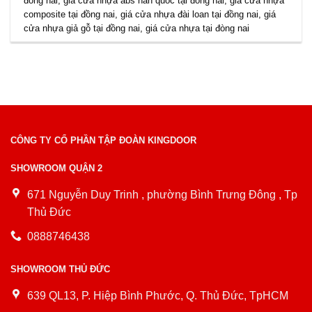
đồng nai
,
giá cửa nhựa abs hàn quốc tại đồng nai
,
giá cửa nhựa
composite tại đồng nai
,
giá cửa nhựa đài loan tại đồng nai
,
giá
cửa nhựa giả gỗ tại đồng nai
,
giá cửa nhựa tại đòng nai
CÔNG TY CỔ PHẦN TẬP ĐOÀN KINGDOOR
SHOWROOM QUẬN 2
671 Nguyễn Duy Trinh , phường Bình Trưng Đông , Tp
Thủ Đức
0888746438
SHOWROOM THỦ ĐỨC
639 QL13, P. Hiệp Bình Phước, Q. Thủ Đức, TpHCM