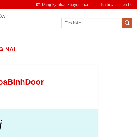
Đăng ký nhận khuyến mãi
Tin tức
Liên hệ
CỬA
Tìm
kiếm:
G NAI
HoaBinhDoor