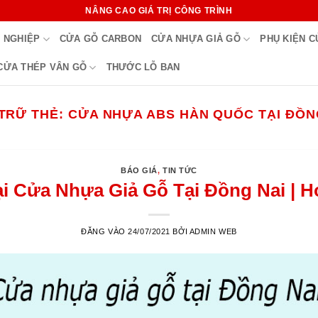
NÂNG CAO GIÁ TRỊ CÔNG TRÌNH
 NGHIỆP
CỬA GỖ CARBON
CỬA NHỰA GIẢ GỖ
PHỤ KIỆN 
CỬA THÉP VÂN GỖ
THƯỚC LỖ BAN
TRỮ THẺ:
CỬA NHỰA ABS HÀN QUỐC TẠI ĐỒN
BÁO GIÁ
,
TIN TỨC
ại Cửa Nhựa Giả Gỗ Tại Đồng Nai | 
ĐĂNG VÀO
24/07/2021
BỞI
ADMIN WEB