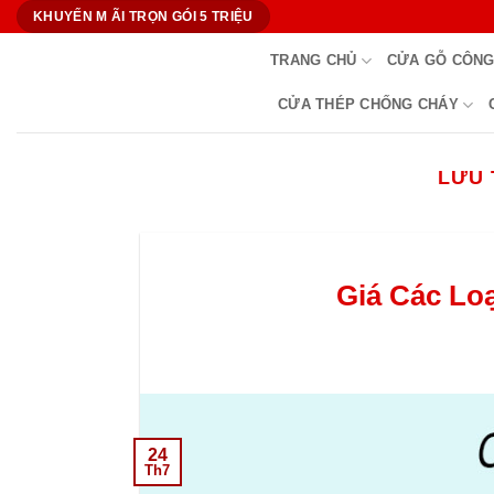
Bỏ
KHUYẾN M ÃI TRỌN GÓI 5 TRIỆU
qua
TRANG CHỦ
CỬA GỖ CÔNG
nội
dung
CỬA THÉP CHỐNG CHÁY
LƯU 
Giá Các Lo
24
Th7