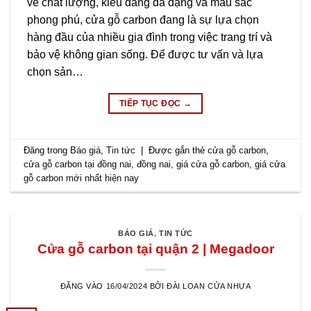
về chất lượng, kiểu dáng đa dạng và màu sắc
phong phú, cửa gỗ carbon đang là sự lựa chọn
hàng đầu của nhiều gia đình trong việc trang trí và
bảo vệ không gian sống. Để được tư vấn và lựa
chọn sản…
TIẾP TỤC ĐỌC
→
Đăng trong
Báo giá
,
Tin tức
|
Được gắn thẻ
cửa gỗ carbon
,
cửa gỗ carbon tại đồng nai
,
đồng nai
,
giá cửa gỗ carbon
,
giá cửa
gỗ carbon mới nhất hiện nay
BÁO GIÁ
,
TIN TỨC
Cửa gỗ carbon tại quận 2 | Megadoor
ĐĂNG VÀO
16/04/2024
BỞI
ĐÀI LOAN CỬA NHỰA