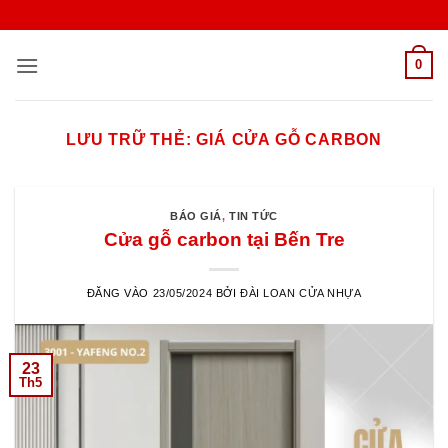
Bỏ
qua
nội
0
dung
LƯU TRỮ THẺ:
GIÁ CỬA GỖ CARBON
BÁO GIÁ
,
TIN TỨC
Cửa gỗ carbon tại Bến Tre
ĐĂNG VÀO
23/05/2024
BỞI
ĐÀI LOAN CỬA NHỰA
23
Th5