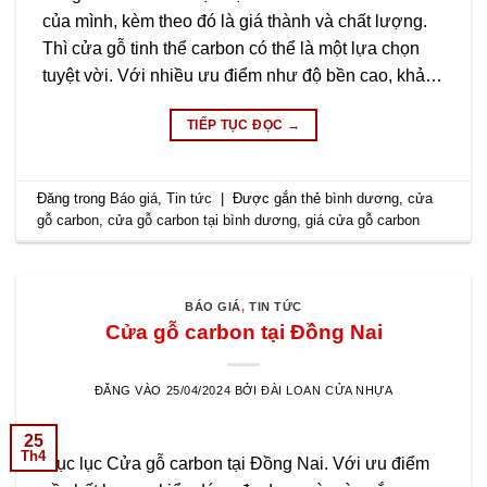
của mình, kèm theo đó là giá thành và chất lượng.
Thì cửa gỗ tinh thể carbon có thể là một lựa chọn
tuyệt vời. Với nhiều ưu điểm như độ bền cao, khả…
TIẾP TỤC ĐỌC
→
Đăng trong
Báo giá
,
Tin tức
|
Được gắn thẻ
bình dương
,
cửa
gỗ carbon
,
cửa gỗ carbon tại bình dương
,
giá cửa gỗ carbon
BÁO GIÁ
,
TIN TỨC
Cửa gỗ carbon tại Đồng Nai
ĐĂNG VÀO
25/04/2024
BỞI
ĐÀI LOAN CỬA NHỰA
25
Th4
Mục lục Cửa gỗ carbon tại Đồng Nai. Với ưu điểm