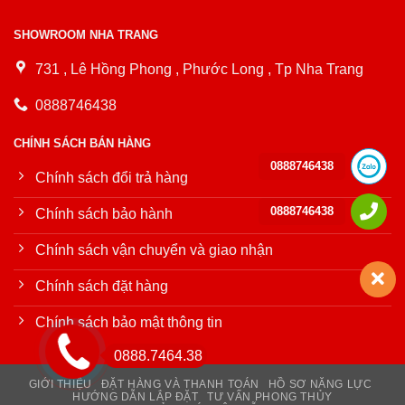
SHOWROOM NHA TRANG
731 , Lê Hồng Phong , Phước Long , Tp Nha Trang
0888746438
CHÍNH SÁCH BÁN HÀNG
0888746438
Chính sách đổi trả hàng
0888746438
Chính sách bảo hành
Chính sách vận chuyển và giao nhận
Chính sách đặt hàng
Chính sách bảo mật thông tin
0888.7464.38
GIỚI THIỆU
ĐẶT HÀNG VÀ THANH TOÁN
HỒ SƠ NĂNG LỰC
HƯỚNG DẪN LẮP ĐẶT
TƯ VẤN PHONG THỦY