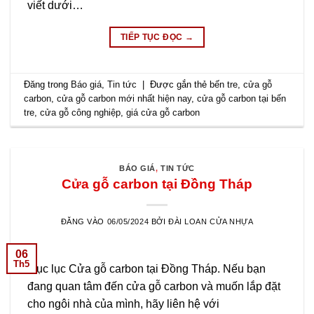
viết dưới…
TIẾP TỤC ĐỌC
→
Đăng trong
Báo giá
,
Tin tức
|
Được gắn thẻ
bến tre
,
cửa gỗ
carbon
,
cửa gỗ carbon mới nhất hiện nay
,
cửa gỗ carbon tại bến
tre
,
cửa gỗ công nghiệp
,
giá cửa gỗ carbon
BÁO GIÁ
,
TIN TỨC
Cửa gỗ carbon tại Đồng Tháp
ĐĂNG VÀO
06/05/2024
BỞI
ĐÀI LOAN CỬA NHỰA
06
Th5
Mục lục Cửa gỗ carbon tại Đồng Tháp. Nếu bạn
đang quan tâm đến cửa gỗ carbon và muốn lắp đặt
cho ngôi nhà của mình, hãy liên hệ với