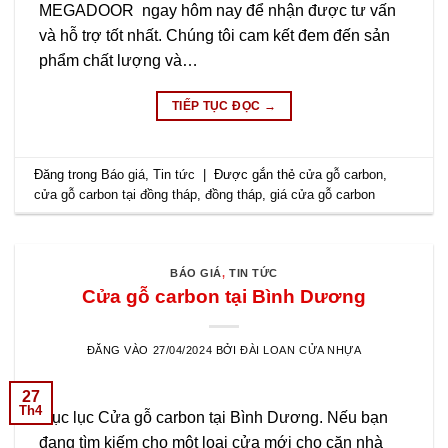
MEGADOOR ngay hôm nay để nhận được tư vấn
và hỗ trợ tốt nhất. Chúng tôi cam kết đem đến sản
phẩm chất lượng và…
TIẾP TỤC ĐỌC
→
Đăng trong
Báo giá
,
Tin tức
|
Được gắn thẻ
cửa gỗ carbon
,
cửa gỗ carbon tại đồng tháp
,
đồng tháp
,
giá cửa gỗ carbon
BÁO GIÁ
,
TIN TỨC
Cửa gỗ carbon tại Bình Dương
ĐĂNG VÀO
27/04/2024
BỞI
ĐÀI LOAN CỬA NHỰA
27
Th4
Mục lục Cửa gỗ carbon tại Bình Dương. Nếu bạn
đang tìm kiếm cho một loại cửa mới cho căn nhà