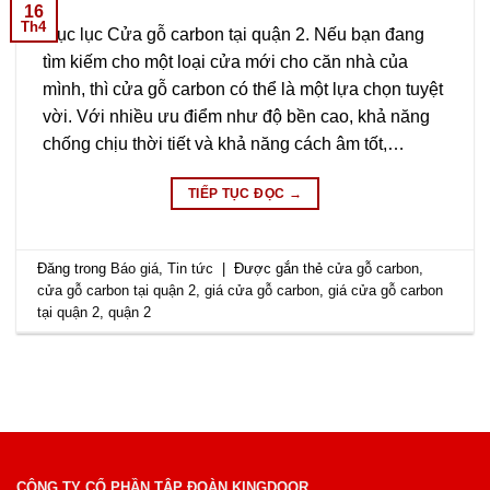
16
Th4
Mục lục Cửa gỗ carbon tại quận 2. Nếu bạn đang
tìm kiếm cho một loại cửa mới cho căn nhà của
mình, thì cửa gỗ carbon có thể là một lựa chọn tuyệt
vời. Với nhiều ưu điểm như độ bền cao, khả năng
chống chịu thời tiết và khả năng cách âm tốt,…
TIẾP TỤC ĐỌC
→
Đăng trong
Báo giá
,
Tin tức
|
Được gắn thẻ
cửa gỗ carbon
,
cửa gỗ carbon tại quận 2
,
giá cửa gỗ carbon
,
giá cửa gỗ carbon
tại quận 2
,
quận 2
CÔNG TY CỔ PHẦN TẬP ĐOÀN KINGDOOR